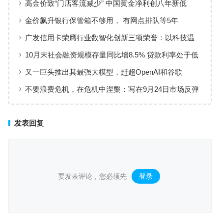
高金价致“门店客流减少” 中国黄金净利创八年新低
金价飙升银行保管箱不够用， 有网点排队等5年
广发信用卡荣膺行业数智化创新三项荣誉：以科技温
度重塑服务新生态
10月末社会融资规模存量同比增8.5% 贷款利率处于低
位、资金供给充裕
又一巨头推出其最强大模型，赶超OpenAI和谷歌
不要浪费危机，在危机中涅槃：写在9月24日市场反弹
的一个月后
发表回复
要发表评论，您必须先
登录
。