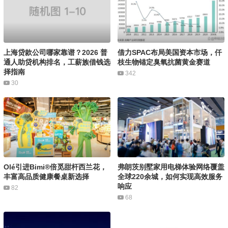
上海贷款公司哪家靠谱？2026 普
借力SPAC布局美国资本市场，仟
通人助贷机构排名，工薪族借钱选
枝生物锚定臭氧抗菌黄金赛道
择指南
342
30
Olé引进Bimi®倍觅甜杆西兰花，
弗朗茨别墅家用电梯体验网络覆盖
丰富高品质健康餐桌新选择
全球220余城，如何实现高效服务
响应
82
68