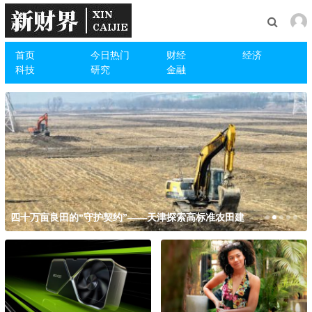
首页
今日热门
财经
经济
科技
研究
金融
路网织密百业兴 农村公路释放共富新活力