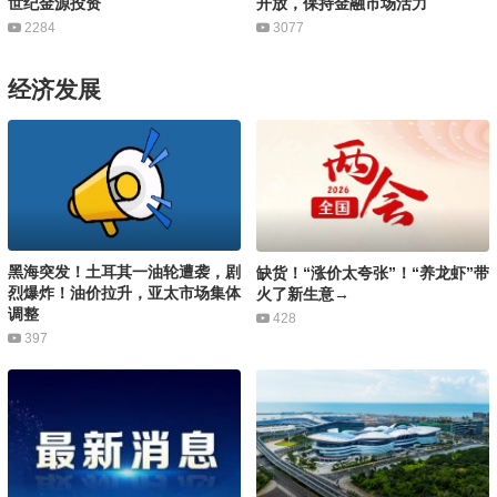
世纪金源投资
开放，保持金融市场活力
2284
3077
经济发展
黑海突发！土耳其一油轮遭袭，剧
缺货！“涨价太夸张”！“养龙虾”带
烈爆炸！油价拉升，亚太市场集体
火了新生意→
调整
428
397