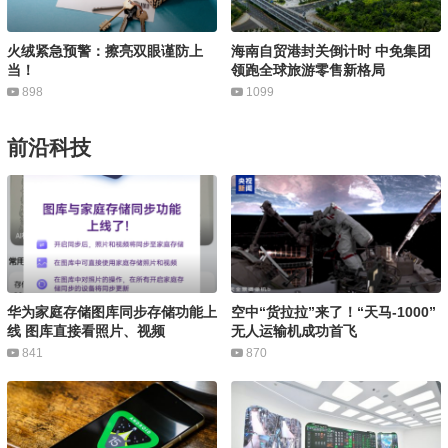
火绒紧急预警：擦亮双眼谨防上
海南自贸港封关倒计时 中免集团
当！
领跑全球旅游零售新格局
898
1099
前沿科技
华为家庭存储图库同步存储功能上
空中“货拉拉”来了！“天马-1000”
线 图库直接看照片、视频
无人运输机成功首飞
841
870