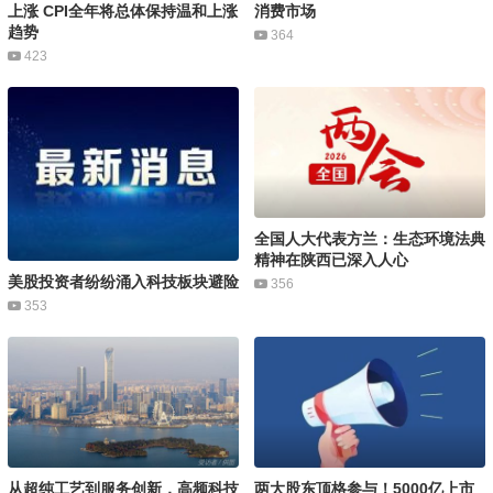
上涨 CPI全年将总体保持温和上涨
消费市场
趋势
364
423
全国人大代表方兰：生态环境法典
精神在陕西已深入人心
美股投资者纷纷涌入科技板块避险
356
353
从超纯工艺到服务创新，高频科技
两大股东顶格参与！5000亿上市