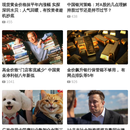
现货黄金价格抹平年内涨幅 实探
中国银河策略：对A股的几点理解
深圳水贝：人气回暖，有投资者趁
持股过节还是持币过节？
机抄底
438
455
高金价致“门店客流减少” 中国黄
金价飙升银行保管箱不够用， 有
金净利创八年新低
网点排队等5年
1041
926
广发信用卡荣膺行业数智化创新三
10月末社会融资规模存量同比增