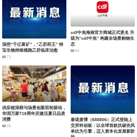
cdf中免海南官方商城正式更名 升
级为“cdf中免” 构建全场景购物生
态
深挖“千亿富矿”，“乙肝药王” 特
宝生物持续领跑乙肝临床治愈
65
72
供应链深耕与场景创新双轮驱动，
华润万家718周年庆激活夏日品质
消费
泰诺麦博（688806）正式登陆上
交所科创板：以全球首款抗破伤风
69
单抗为引擎，迈入资本化发展新阶