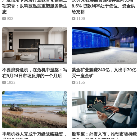
项荣誉：以科技温度重塑服务新生
8.5% 贷款利率处于低位、资金供
态
给充裕
932
1106
不要浪费危机，在危机中涅槃：写
紫金矿业躺赚243亿，又出手70亿
在9月24日市场反弹的一个月后
买一座金矿
1922
2155
丰坦机器人完成千万级战略融资，
股掌柜：外资入市，推动市场持续