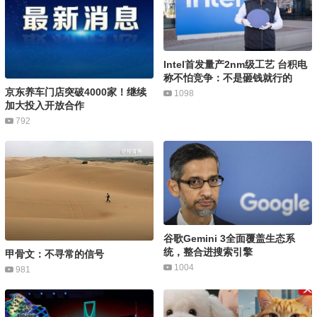
Intel首发量产2nm级工艺 台积电
称不怕竞争：不是砸钱就行的
京东养车门店突破4000家！继续
1098
加大投入开放合作
792
谷歌Gemini 3全面覆盖生态系
统，整合进搜索引擎
甲骨文：不寻常的信号
1004
981