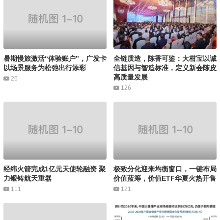
暑期慢旅激活“体验账户”，广发卡
全链质造，陈香可鉴：大柑宝以诚
以场景服务为松弛出行添彩
信基因与智造标准，定义新会陈皮
高质量发展
26
126
经纬火箭完成1亿元天使轮融资 聚
极致分化迎来均衡窗口，一键布局
力锻铸航天重器
价值蓝筹，价值ETF华夏火热开售
111
121