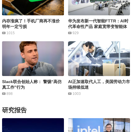
内存涨疯了！手机厂商再不涨价
华为发布新一代智能FTTR：AI时
明年一定亏损
代革命性产品 家庭宽带变智能体
1015
929
Slack联合创始人称： 警惕“高仿
AI正加速取代人工，美国劳动力市
真工作”行为
场持续低迷
898
1003
研究报告