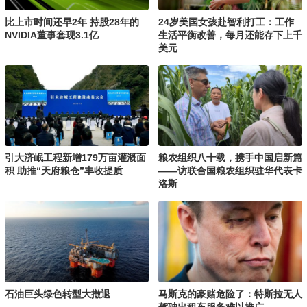
比上市时间还早2年 持股28年的
24岁美国女孩赴智利打工：工作
NVIDIA董事套现3.1亿
生活平衡改善，每月还能存下上千
美元
引大济岷工程新增179万亩灌溉面
粮农组织八十载，携手中国启新篇
积 助推“天府粮仓”丰收提质
——访联合国粮农组织驻华代表卡
洛斯
石油巨头绿色转型大撤退
马斯克的豪赌危险了：特斯拉无人
驾驶出租车服务难以推广