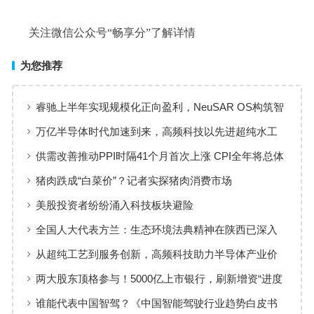
关注微信公众号“畅享分”了解详情
为您推荐
睿驰上半年实现规模化正向盈利，NeuSAR OS构筑智
能汽车软件增长新引擎
万亿半导体时代加速到来，高频科技以先进超纯水工
艺赋能高端制造
供需改善推动PPI时隔41个月首次上涨 CPI全年将总体
保持温和上涨趋势
猪肉跌成“白菜价”？记者实探猪肉消费市场
美股投资者纷纷涌入科技板块避险
全国人大代表方兰：生态环境法典精神在陕西已深入
人心
从超纯工艺到服务创新，高频科技助力半导体产业价
值共创
两大股东顶格参与！5000亿上市银行，刷新增资“进度
条”
谁能代表中国智驾？《中国智能驾驶行业趋势白皮书