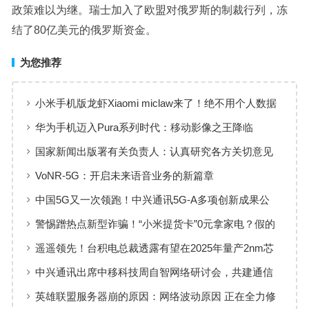
政策难以为继。瑞士加入了欧盟对俄罗斯的制裁行列，冻
结了80亿美元的俄罗斯资金。
为您推荐
小米手机版龙虾Xiaomi miclaw来了！绝不用个人数据
训练 小白也能快速部署
华为手机迈入Pura系列时代：移动影像之王降临
国家新闻出版署有关负责人：认真研究各方关切意见
进一步完善修改网游新规
VoNR-5G：开启未来语音业务的新篇章
中国5G又一次领跑！中兴通讯5G-A多项创新成果公
布，带来新发展
警惕蹭热点新型诈骗！“小米提货卡”0元拿家电？假的
遥遥领先！台积电总裁透露有望在2025年量产2nm芯
片
中兴通讯出席中移科技周自智网络研讨会，共建通信
领域大模型
英雄联盟服务器崩的原因：网络波动原因 正在全力修