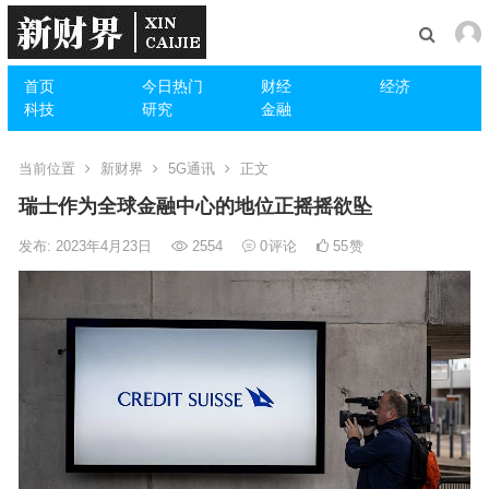
首页
今日热门
财经
经济
科技
研究
金融
当前位置
新财界
5G通讯
正文
瑞士作为全球金融中心的地位正摇摇欲坠
发布: 2023年4月23日
2554
0
评论
55
赞