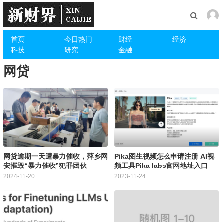
首页
今日热门
财经
经济
科技
研究
金融
网贷
网贷逾期一天遭暴力催收，萍乡网
Pika图生视频怎么申请注册 AI视
安摧毁“暴力催收”犯罪团伙
频工具Pika labs官网地址入口
2024-11-20
2023-11-24