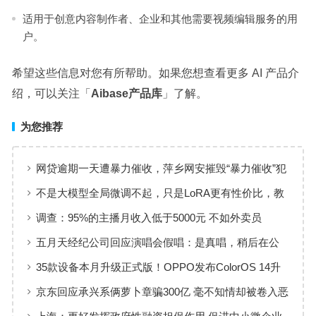
适用于创意内容制作者、企业和其他需要视频编辑服务的用
户。
希望这些信息对您有所帮助。如果您想查看更多 AI 产品介
绍，可以关注「
Aibase产品库
」了解。
为您推荐
网贷逾期一天遭暴力催收，萍乡网安摧毁“暴力催收”犯
罪团伙
不是大模型全局微调不起，只是LoRA更有性价比，教
程已经准备好了
调查：95%的主播月收入低于5000元 不如外卖员
五月天经纪公司回应演唱会假唱：是真唱，稍后在公
众号发声明
35款设备本月升级正式版！OPPO发布ColorOS 14升
级计划
京东回应承兴系俩萝卜章骗300亿 毫不知情却被卷入恶
意诉讼