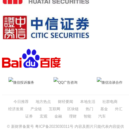
微信投诉服务
QQ广告咨询
微信洽谈合作
今日推荐
地方热点
财经要闻
本地生活
社群电商
经济发展
产业链
互联网
区块链
热门
基金
外汇
证券
宏观
金融
理财
智能
汽车
© 新财界备案号
粤ICP备2023030311号
内容及图片只能代表内容提供