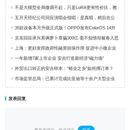
地址入口
不是大模型全局微调不起，只是LoRA更有性价比，教
程已经准备好了
五月天经纪公司回应演唱会假唱：是真唱，稍后在公
众号发声明
35款设备本月升级正式版！OPPO发布ColorOS 14升
级计划
京东回应承兴系俩萝卜章骗300亿 毫不知情却被卷入恶
意诉讼
上海：更好发挥政府性融资担保作用 促进中小微企业
高质量发展
一年新增7家上市企业 安吉打造新经济“磁力场”
外贸出口转正的安吉样本：“椅业之乡”如何搏订单？
市场监管总局：已累计完成比亚迪等十余户大型企业
信用修复
发表回复