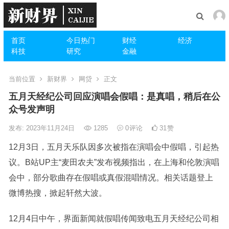
首页
今日热门
财经
经济
科技
研究
金融
当前位置
新财界
网贷
正文
五月天经纪公司回应演唱会假唱：是真唱，稍后在公
众号发声明
发布: 2023年11月24日
1285
0
评论
31
赞
12月3日，五月天乐队因多次被指在演唱会中假唱，引起热
议。B站UP主“麦田农夫”发布视频指出，在上海和伦敦演唱
会中，部分歌曲存在假唱或真假混唱情况。相关话题登上
微博热搜，掀起轩然大波。
12月4日中午，界面新闻就假唱传闻致电五月天经纪公司相