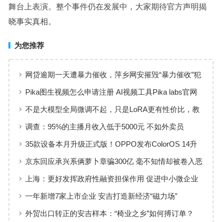
舞台上表演。整个事件仍在发展中，大家期待官方声明揭
晓事实真相。
为您推荐
网贷逾期一天遭暴力催收，萍乡网安摧毁“暴力催收”犯
罪团伙
Pika图生视频怎么申请注册 AI视频工具Pika labs官网
地址入口
不是大模型全局微调不起，只是LoRA更有性价比，教
程已经准备好了
调查：95%的主播月收入低于5000元 不如外卖员
35款设备本月升级正式版！OPPO发布ColorOS 14升
级计划
京东回应承兴系俩萝卜章骗300亿 毫不知情却被卷入恶
意诉讼
上海：更好发挥政府性融资担保作用 促进中小微企业
高质量发展
一年新增7家上市企业 安吉打造新经济“磁力场”
外贸出口转正的安吉样本：“椅业之乡”如何搏订单？