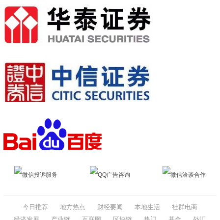
微信投诉服务
QQ广告咨询
微信洽谈合作
今日推荐
地方热点
财经要闻
本地生活
社群电商
经济发展
产业链
互联网
区块链
热门
基金
外汇