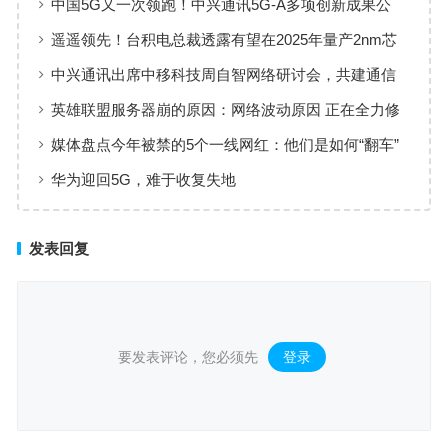
中国5G又一次领跑！中兴通讯5G-A多项创新成果公
布，带来新发展
遥遥领先！台积电总裁透露有望在2025年量产2nm芯
片
中兴通讯出席中移科技周自智网络研讨会，共建通信
领域大模型
英雄联盟服务器崩的原因：网络波动原因 正在全力修
复
媒体盘点今年被禁的5个一线网红：他们是如何“翻车”
的？
华为迎回5G，难于收复失地
发表回复
要发表评论，您必须先
登录
。