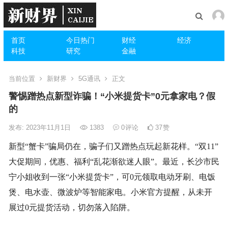
首页
今日热门
财经
经济
科技
研究
金融
当前位置
新财界
5G通讯
正文
警惕蹭热点新型诈骗！“小米提货卡”0元拿家电？假
的
发布: 2023年11月1日
1383
0
评论
37
赞
新型“蟹卡”骗局仍在，骗子们又蹭热点玩起新花样。“双11”
大促期间，优惠、福利“乱花渐欲迷人眼”。最近，长沙市民
宁小姐收到一张“小米提货卡”，可0元领取电动牙刷、电饭
煲、电水壶、微波炉等智能家电。小米官方提醒，从未开
展过0元提货活动，切勿落入陷阱。