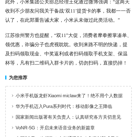
此外，小米集团公关部总经理王化通过微博强调：“这两天
收到不少朋友问我关于备战‘双11’提货卡的事，我都一一否
认了，在此郑重告诫大家，小米从未做过此类活动。”
江苏徐州警方也提醒，“双11”大促，消费者摩拳擦掌凑单、
领优惠，诈骗分子也虎视眈眈。收到来路不明的快递，提
及扫码领取现金、中奖返利或者扫码领取手机支架、保温
杯等，凡有扫二维码入群卡片的，切勿扫码，直接扔掉！
为您推荐
小米手机版龙虾Xiaomi miclaw来了！绝不用个人数据
训练 小白也能快速部署
华为手机迈入Pura系列时代：移动影像之王降临
国家新闻出版署有关负责人：认真研究各方关切意见
进一步完善修改网游新规
VoNR-5G：开启未来语音业务的新篇章