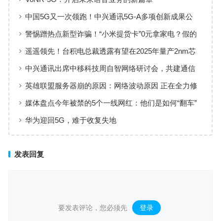
中国5G又一次领跑！中兴通讯5G-A多项创新成果公
布，带来新发展
警惕蹭热点新型诈骗！“小米提货卡”0元拿家电？假的
遥遥领先！台积电总裁透露有望在2025年量产2nm芯
片
中兴通讯出席中移科技周自智网络研讨会，共建通信
领域大模型
英雄联盟服务器崩的原因：网络波动原因 正在全力修
复
媒体盘点今年被禁的5个一线网红：他们是如何“翻车”
的？
华为迎回5G，难于收复失地
发表回复
要发表评论，您必须先
登录
。