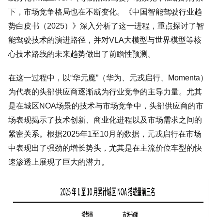
下，市场竞争格局也在不断变化。《中国智能驾驶行业趋
势白皮书（2025）》深入分析了这一进程，重点探讨了智
能驾驶技术的演进路径，并对VLA大模型与世界模型等核
心技术路线的未来趋势做出了前瞻性预测。
在这一过程中，以“华元魔”（华为、元戎启行、Momenta）
为代表的头部供应商逐渐成为行业竞争的主导力量。尤其
是在城区NOA场景的技术与市场竞争中，头部供应商的市
场表现揭示了技术创新、商业化进程以及市场需求之间的
紧密关系。根据2025年1至10月的数据，元戎启行在市场
中表现出了强劲的增长势头，尤其是在主流价位车型的快
速渗透上展现了巨大的潜力。