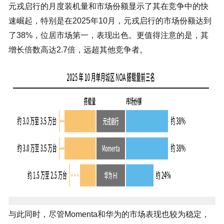
元戎启行的月度装机量和市场份额显示了其在竞争中的快
速崛起，特别是在2025年10月，元戎启行的市场份额达到
了38%，位居市场第一，表现出色。更值得注意的是，其
增长倍数高达2.7倍，远超其他竞争者。
与此同时，尽管Momenta和华为的市场表现也较为稳定，