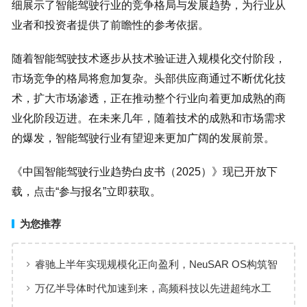
细展示了智能驾驶行业的竞争格局与发展趋势，为行业从
业者和投资者提供了前瞻性的参考依据。
随着智能驾驶技术逐步从技术验证进入规模化交付阶段，
市场竞争的格局将愈加复杂。头部供应商通过不断优化技
术，扩大市场渗透，正在推动整个行业向着更加成熟的商
业化阶段迈进。在未来几年，随着技术的成熟和市场需求
的爆发，智能驾驶行业有望迎来更加广阔的发展前景。
《中国智能驾驶行业趋势白皮书（2025）》现已开放下
载，点击“参与报名”立即获取。
为您推荐
睿驰上半年实现规模化正向盈利，NeuSAR OS构筑智
能汽车软件增长新引擎
万亿半导体时代加速到来，高频科技以先进超纯水工
艺赋能高端制造