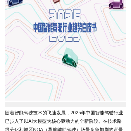
随着智能驾驶技术的飞速发展，2025年中国智能驾驶行业
已步入了以AI大模型为核心驱动力的全新阶段。在技术路
线分化和城区NOA（导航辅助驾驶）场景竞争加剧的背景