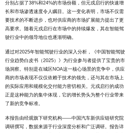
分别占据了38%和24%的市场份额，但元戎启行的快速增
长和市场渗透速度令人瞩目。这一变化表明，市场不仅需
要技术的不断进步，也对供应商的市场扩展能力提出了更
高要求。随着元戎启行在市场中的持续爆发，其在智能驾
驶行业中的领导地位也逐渐明确。
通过对2025年智能驾驶行业的深入分析，《中国智能驾驶
行业趋势白皮书（2025）》为行业参与者提供了宝贵的市
场洞察。特别是在城区NOA这一核心场景的竞争中，供应
商的市场表现不仅仅依赖于技术的领先，还与其在市场上
的实际应用和规模化交付能力密切相关。元戎启行的成功
正是这种能力的集中体现，它的增长势头为整个行业带来
了新的竞争标准。
本报告由经观旗下研究机构——中国汽车新供应链研究院
调研撰写，数据来源于行业深度分析和广泛调研。报告详