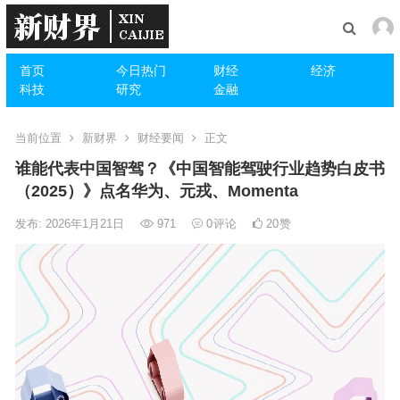
首页
今日热门
财经
经济
科技
研究
金融
当前位置
新财界
财经要闻
正文
谁能代表中国智驾？《中国智能驾驶行业趋势白皮书
（2025）》点名华为、元戎、Momenta
发布: 2026年1月21日
971
0
评论
20
赞