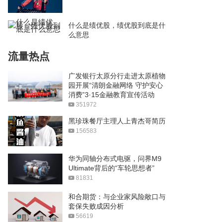
什么是绩优股，绩优股到底是什
么意思
流量热点
广发银行太原分行走进太原植物
园开展“清朗金融网络 守护安心
消费”3·15金融教育宣传活动
351972
黑珍珠餐厅主理人上青杰哥简历
156583
华为同轴分布式电驱，问界M9
Ultimate背后的“车轮思想者”
81831
和合期货：与企业家风险敞口与
套保失败成因分析
56619