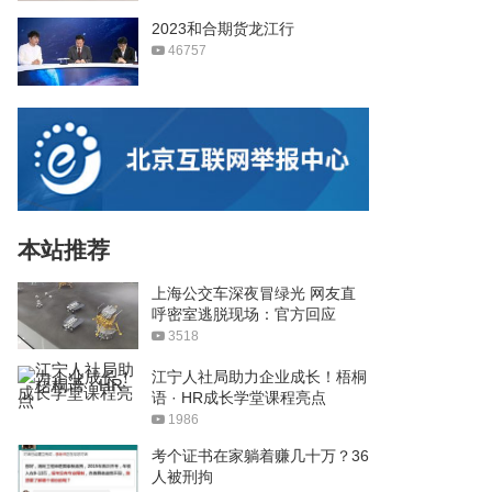
2023和合期货龙江行
46757
本站推荐
上海公交车深夜冒绿光 网友直
呼密室逃脱现场：官方回应
3518
江宁人社局助力企业成长！梧桐
语 · HR成长学堂课程亮点
1986
考个证书在家躺着赚几十万？36
人被刑拘