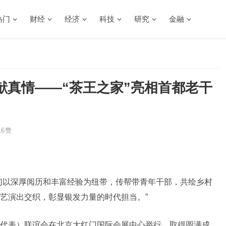
热门
财经
经济
科技
研究
金融
献真情——“茶王之家”亮相首都老干
6
赞
们以深厚阅历和丰富经验为纽带，传帮带青年干部，共绘乡村
艺演出交织，彰显银发力量的时代担当。”
代表）联谊会在北京大红门国际会展中心举行，取得圆满成