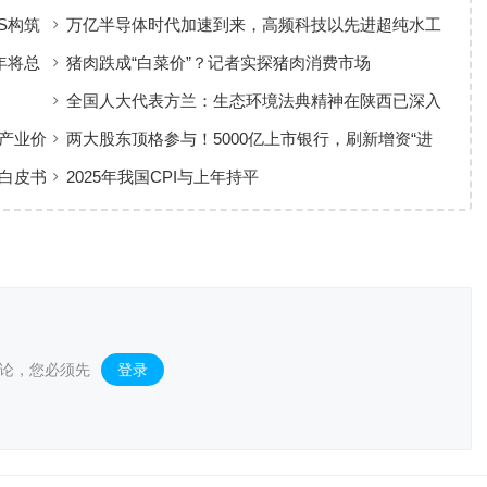
S构筑
万亿半导体时代加速到来，高频科技以先进超纯水工
艺赋能高端制造
年将总
猪肉跌成“白菜价”？记者实探猪肉消费市场
全国人大代表方兰：生态环境法典精神在陕西已深入
人心
产业价
两大股东顶格参与！5000亿上市银行，刷新增资“进
度条”
白皮书
2025年我国CPI与上年持平
论，您必须先
登录
。