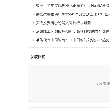
睿驰上半年实现规模化正向盈利，NeuSAR O
智能汽车软件增长新引擎
供需改善推动PPI时隔41个月首次上涨 CPI全
体保持温和上涨趋势
美股投资者纷纷涌入科技板块避险
从超纯工艺到服务创新，高频科技助力半导体
值共创
谁能代表中国智驾？《中国智能驾驶行业趋势
（2025）》点名华为、元戎、Momenta
发表回复
要发表评