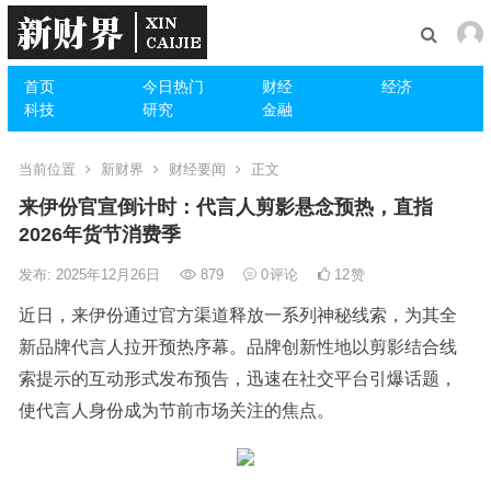
首页
今日热门
财经
经济
科技
研究
金融
当前位置
新财界
财经要闻
正文
来伊份官宣倒计时：代言人剪影悬念预热，直指
2026年货节消费季
发布: 2025年12月26日
879
0
评论
12
赞
近日，来伊份通过官方渠道释放一系列神秘线索，为其全
新品牌代言人拉开预热序幕。品牌创新性地以剪影结合线
索提示的互动形式发布预告，迅速在社交平台引爆话题，
使代言人身份成为节前市场关注的焦点。