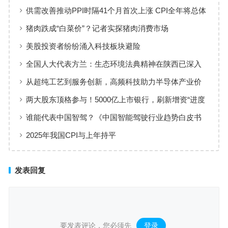
艺赋能高端制造
供需改善推动PPI时隔41个月首次上涨 CPI全年将总体
保持温和上涨趋势
猪肉跌成“白菜价”？记者实探猪肉消费市场
美股投资者纷纷涌入科技板块避险
全国人大代表方兰：生态环境法典精神在陕西已深入
人心
从超纯工艺到服务创新，高频科技助力半导体产业价
值共创
两大股东顶格参与！5000亿上市银行，刷新增资“进度
条”
谁能代表中国智驾？《中国智能驾驶行业趋势白皮书
（2025）》点名华为、元戎、Momenta
2025年我国CPI与上年持平
发表回复
要发表评论，您必须先
登录
。