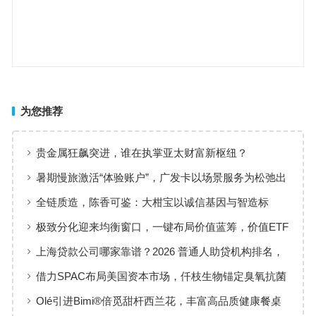
为您推荐
贵金属狂飙突进，谁在执掌亚太财富新枢纽？
暑期慢旅激活“体验账户”，广发卡以场景服务为松弛出
行添彩
全链质造，陈香可鉴：大柑宝以诚信基因与智造标
准，定义新会陈皮高质量发展
极致分化迎来均衡窗口，一键布局价值蓝筹，价值ETF
华夏火热开售
上海贷款公司哪家靠谱？2026 普通人助贷机构排名，
工薪族借钱选择指南
借力SPAC布局美国资本市场，仟枝生物锚定臭氧抗菌
黄金赛道
Olé引进Bimi®倍觅甜杆西兰花，丰富高品质健康餐桌