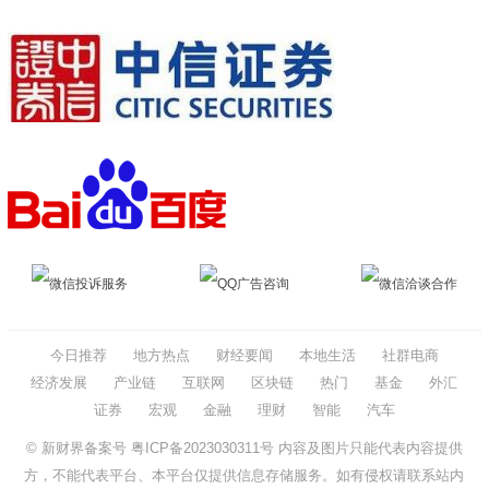
微信投诉服务
QQ广告咨询
微信洽谈合作
今日推荐
地方热点
财经要闻
本地生活
社群电商
经济发展
产业链
互联网
区块链
热门
基金
外汇
证券
宏观
金融
理财
智能
汽车
© 新财界备案号
粤ICP备2023030311号
内容及图片只能代表内容提供
方，不能代表平台、本平台仅提供信息存储服务。如有侵权请联系站内