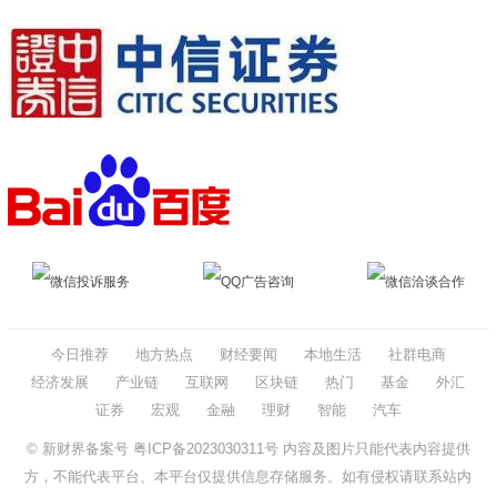
微信投诉服务
QQ广告咨询
微信洽谈合作
今日推荐
地方热点
财经要闻
本地生活
社群电商
经济发展
产业链
互联网
区块链
热门
基金
外汇
证券
宏观
金融
理财
智能
汽车
© 新财界备案号
粤ICP备2023030311号
内容及图片只能代表内容提供
方，不能代表平台、本平台仅提供信息存储服务。如有侵权请联系站内