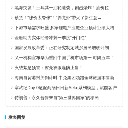
黑海突发！土耳其一油轮遭袭，剧烈爆炸！油价拉
升，亚太市场集体调整
缺货！“涨价太夸张”！“养龙虾”带火了新生意→
下游市场需求旺盛 多家锂电产业链企业预计业绩大增
金融助力实体经济冲刺一季度“开门红”
国家发展改革委：正在研究制定城乡居民增收计划
又一机构宣布华为重回中国手机市场第一 时隔五年！
火绒紧急预警：擦亮双眼谨防上当！
海南自贸港封关倒计时 中免集团领跑全球旅游零售新
格局
寒武纪Day 0适配商汤日日新Seko系列模型，赋能客户
体验多模态AI
特朗普：永久暂停来自“第三世界国家”的移民
发表回复