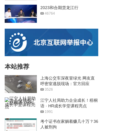
2023和合期货龙江行
46764
本站推荐
上海公交车深夜冒绿光 网友直
呼密室逃脱现场：官方回应
3526
江宁人社局助力企业成长！梧桐
语 · HR成长学堂课程亮点
1991
考个证书在家躺着赚几十万？36
人被刑拘