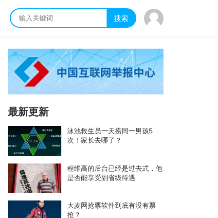
搜索
最新更新
泳池救生员一天捞同一男孩5
次！家长去哪了？
程维高的后台已经是过去式，他
是否能享受副省级待遇
大麦网抢票软件到底有没有票
抢？