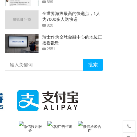
899
全世界海拔最高的快递点，1人
为7000多人送快递
820
瑞士作为全球金融中心的地位正
摇摇欲坠
2551
搜索
微信投诉服
QQ广告咨询
微信洽谈合
务
作