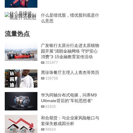
什么是绩优股，绩优股到底是什
么意思
流量热点
广发银行太原分行走进太原植物
园开展“清朗金融网络 守护安心
消费”3·15金融教育宣传活动
351977
黑珍珠餐厅主理人上青杰哥简历
156756
华为同轴分布式电驱，问界M9
Ultimate背后的“车轮思想者”
81835
和合期货：与企业家风险敞口与
套保失败成因分析
56624