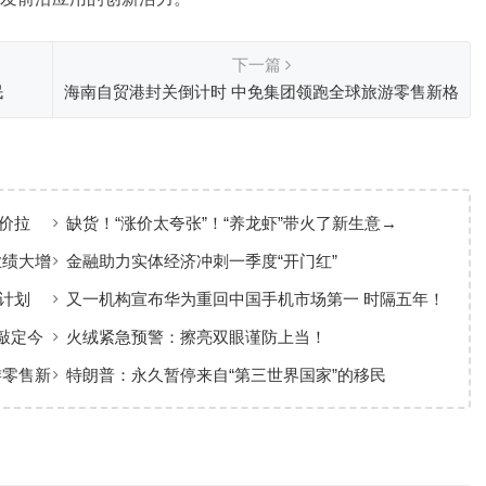
下一篇
民
海南自贸港封关倒计时 中免集团领跑全球旅游零售新格
局
价拉
缺货！“涨价太夸张”！“养龙虾”带火了新生意→
业绩大增
金融助力实体经济冲刺一季度“开门红”
计划
又一机构宣布华为重回中国手机市场第一 时隔五年！
敲定今
火绒紧急预警：擦亮双眼谨防上当！
游零售新
特朗普：永久暂停来自“第三世界国家”的移民