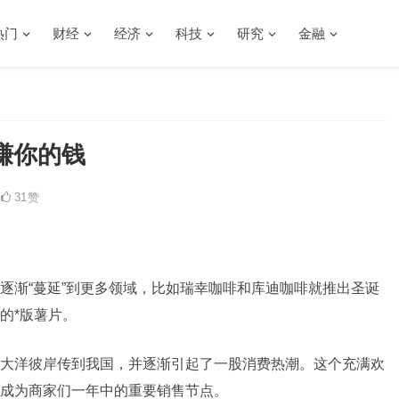
热门
财经
经济
科技
研究
金融
赚你的钱
31
赞
逐渐“蔓延”到更多领域，比如瑞幸咖啡和库迪咖啡就推出圣诞
的*版薯片。
大洋彼岸传到我国，并逐渐引起了一股消费热潮。这个充满欢
成为商家们一年中的重要销售节点。