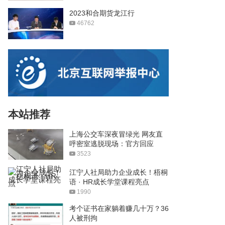
2023和合期货龙江行
46762
本站推荐
上海公交车深夜冒绿光 网友直
呼密室逃脱现场：官方回应
3523
江宁人社局助力企业成长！梧桐
语 · HR成长学堂课程亮点
1990
考个证书在家躺着赚几十万？36
人被刑拘