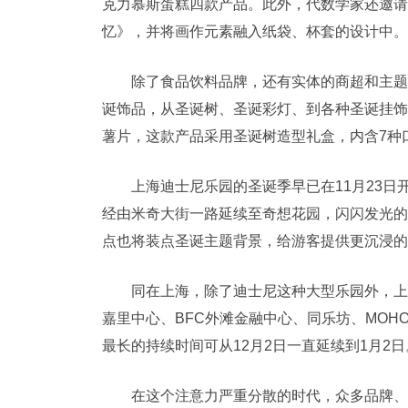
克力慕斯蛋糕四款产品。此外，代数学家还邀请
忆》，并将画作元素融入纸袋、杯套的设计中。
除了食品饮料品牌，还有实体的商超和主题
诞饰品，从圣诞树、圣诞彩灯、到各种圣诞挂饰
薯片，这款产品采用圣诞树造型礼盒，内含7种
上海迪士尼乐园的圣诞季早已在11月23
经由米奇大街一路延续至奇想花园，闪闪发光的
点也将装点圣诞主题背景，给游客提供更沉浸的
同在上海，除了迪士尼这种大型乐园外，上
嘉里中心、BFC外滩金融中心、同乐坊、MOH
最长的持续时间可从12月2日一直延续到1月2日
在这个注意力严重分散的时代，众多品牌、