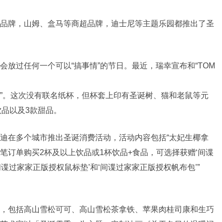
品牌，山姆、盒马等商超品牌，迪士尼等主题乐园都推出了圣
放过任何一个可以“搞事情”的节日。最近，瑞幸宣布和“TOM
拿铁”。这次没有联名纸杯，但杯套上印有圣诞树、猫和老鼠等元
饮品以及3款甜品。
迪在多个城市推出圣诞消费活动，活动内容包括“太妃生椰拿
单笔订单购买2杯及以上饮品或1杯饮品+食品，可选择获赠‘间谍
间谍过家家正版授权鼠标垫’和‘间谍过家家正版授权帆布包’”
，包括高山雪松可可、高山雪松茶拿铁、苹果肉桂司康和生巧