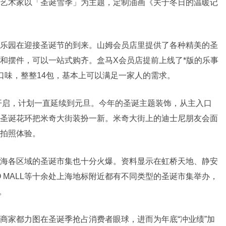
艺术家以「圣诞雪季」为主题，定制油画《关于冬日的温暖记
乐园在迎接圣诞节的到来。山姆会员店里提供了各种精美的圣
和摆件，可以一站式购齐。盒马X会员店提前上线了*版的乐事
口味，整整14包，基本上可以满足一家人的需求。
日开启，计划一直延续到元旦。今年的圣诞主题装饰，从主入口
圣诞花环把米奇大街装扮一新。米奇大街上的迪士尼朋友会面
拍照体验。
海各区域的圣诞市集也十分火爆。资料显示在虹桥天地、静安
O MALL等十余处上海地标附近都有不同类型的圣诞市集举办，
。
商家都力图在圣诞季抢占消费者眼球，进而为年底“冲业绩”加