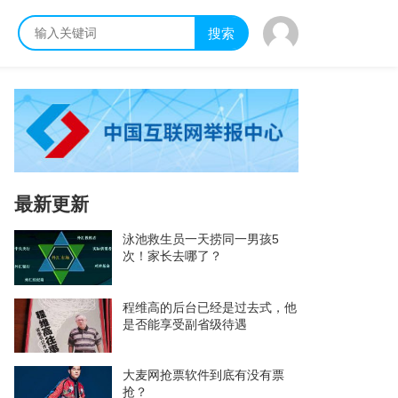
搜索
最新更新
泳池救生员一天捞同一男孩5
次！家长去哪了？
程维高的后台已经是过去式，他
是否能享受副省级待遇
大麦网抢票软件到底有没有票
抢？