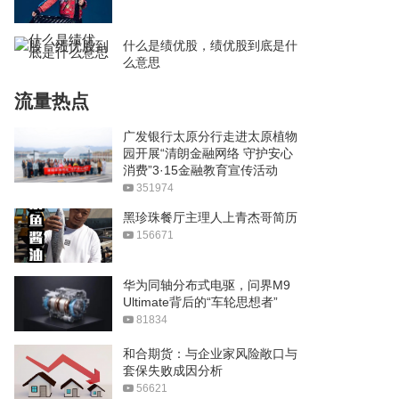
什么是绩优股，绩优股到底是什
么意思
流量热点
广发银行太原分行走进太原植物
园开展“清朗金融网络 守护安心
消费”3·15金融教育宣传活动
351974
黑珍珠餐厅主理人上青杰哥简历
156671
华为同轴分布式电驱，问界M9
Ultimate背后的“车轮思想者”
81834
和合期货：与企业家风险敞口与
套保失败成因分析
56621