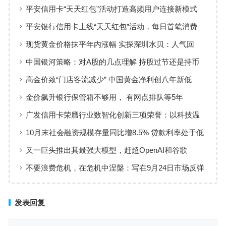
平安信用卡“天天红包”活动打造高频用户连接新模式
平安银行信用卡上线“天天红包”活动，每日首笔消费
100%有奖
现货黄金价格抹平年内涨幅 实探深圳水贝：人气回
暖，有投资者趁机抄底
中国银河策略：对A股的几点理解 持股过节还是持币
过节？
高金价致“门店客流减少” 中国黄金净利创八年新低
金价飙升银行保管箱不够用， 有网点排队等5年
广发信用卡荣膺行业数智化创新三项荣誉：以科技温
度重塑服务新生态
10月末社会融资规模存量同比增8.5% 贷款利率处于低
位、资金供给充裕
又一巨头推出其最强大模型，赶超OpenAI和谷歌
不要浪费危机，在危机中涅槃：写在9月24日市场反弹
的一个月后
发表回复