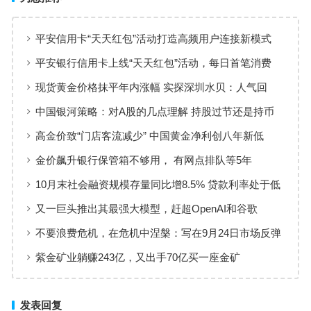
平安信用卡“天天红包”活动打造高频用户连接新模式
平安银行信用卡上线“天天红包”活动，每日首笔消费
100%有奖
现货黄金价格抹平年内涨幅 实探深圳水贝：人气回
暖，有投资者趁机抄底
中国银河策略：对A股的几点理解 持股过节还是持币
过节？
高金价致“门店客流减少” 中国黄金净利创八年新低
金价飙升银行保管箱不够用， 有网点排队等5年
10月末社会融资规模存量同比增8.5% 贷款利率处于低
位、资金供给充裕
又一巨头推出其最强大模型，赶超OpenAI和谷歌
不要浪费危机，在危机中涅槃：写在9月24日市场反弹
的一个月后
紫金矿业躺赚243亿，又出手70亿买一座金矿
发表回复