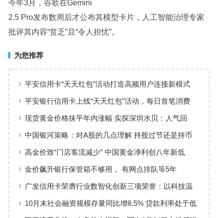
今年3月，谷歌在Gemini
2.5 Pro发布数周后才公布其模型卡片，人工智能治理专家
批评其内容“贫乏”且“令人担忧”。
为您推荐
平安信用卡“天天红包”活动打造高频用户连接新模式
平安银行信用卡上线“天天红包”活动，每日首笔消费
100%有奖
现货黄金价格抹平年内涨幅 实探深圳水贝：人气回
暖，有投资者趁机抄底
中国银河策略：对A股的几点理解 持股过节还是持币
过节？
高金价致“门店客流减少” 中国黄金净利创八年新低
金价飙升银行保管箱不够用， 有网点排队等5年
广发信用卡荣膺行业数智化创新三项荣誉：以科技温
度重塑服务新生态
10月末社会融资规模存量同比增8.5% 贷款利率处于低
位、资金供给充裕