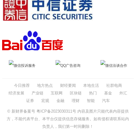
微信投诉服务
QQ广告咨询
微信洽谈合作
今日推荐
地方热点
财经要闻
本地生活
社群电商
经济发展
产业链
互联网
区块链
热门
基金
外汇
证券
宏观
金融
理财
智能
汽车
© 新财界备案号
粤ICP备2023030311号
内容及图片只能代表内容提供
方，不能代表平台、本平台仅提供信息存储服务。如有侵权请联系站内
负责人，我们第一时间删除！