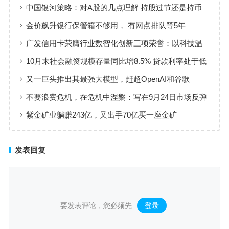
暖，有投资者趁机抄底
中国银河策略：对A股的几点理解 持股过节还是持币
过节？
金价飙升银行保管箱不够用， 有网点排队等5年
广发信用卡荣膺行业数智化创新三项荣誉：以科技温
度重塑服务新生态
10月末社会融资规模存量同比增8.5% 贷款利率处于低
位、资金供给充裕
又一巨头推出其最强大模型，赶超OpenAI和谷歌
不要浪费危机，在危机中涅槃：写在9月24日市场反弹
的一个月后
紫金矿业躺赚243亿，又出手70亿买一座金矿
发表回复
要发表评论，您必须先
登录
。