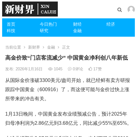
首页
今日热门
财经
经济
科技
研究
金融
当前位置
新财界
金融
正文
高金价致“门店客流减少” 中国黄金净利创八年新低
发布: 2026年1月16日
1045
0
评论
17
赞
从国际金价涨破3300美元/盎司开始，就已经鲜有卖方研报
跟踪中国黄金（600916）了，而这便可能与金价过快上涨
所带来的冲击有关。
1月13日晚间，中国黄金发布业绩预减公告，预计2025年
归母净利润为2.86亿元到3.68亿元，同比减少55%至65%。