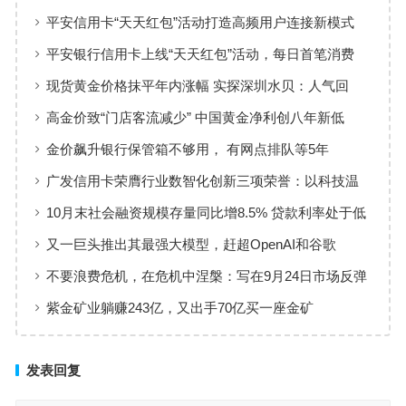
平安信用卡“天天红包”活动打造高频用户连接新模式
平安银行信用卡上线“天天红包”活动，每日首笔消费
100%有奖
现货黄金价格抹平年内涨幅 实探深圳水贝：人气回
暖，有投资者趁机抄底
高金价致“门店客流减少” 中国黄金净利创八年新低
金价飙升银行保管箱不够用， 有网点排队等5年
广发信用卡荣膺行业数智化创新三项荣誉：以科技温
度重塑服务新生态
10月末社会融资规模存量同比增8.5% 贷款利率处于低
位、资金供给充裕
又一巨头推出其最强大模型，赶超OpenAI和谷歌
不要浪费危机，在危机中涅槃：写在9月24日市场反弹
的一个月后
紫金矿业躺赚243亿，又出手70亿买一座金矿
发表回复