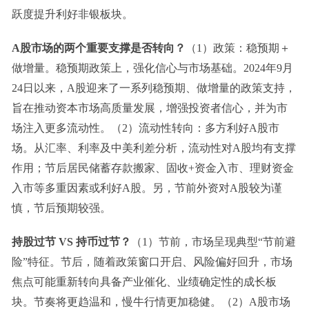
跃度提升利好非银板块。
A股市场的两个重要支撑是否转向？
（1）政策：稳预期＋
做增量。稳预期政策上，强化信心与市场基础。2024年9月
24日以来，A股迎来了一系列稳预期、做增量的政策支持，
旨在推动资本市场高质量发展，增强投资者信心，并为市
场注入更多流动性。（2）流动性转向：多方利好A股市
场。从汇率、利率及中美利差分析，流动性对A股均有支撑
作用；节后居民储蓄存款搬家、固收+资金入市、理财资金
入市等多重因素或利好A股。另，节前外资对A股较为谨
慎，节后预期较强。
持股过节 VS 持币过节？
（1）节前，市场呈现典型“节前避
险”特征。节后，随着政策窗口开启、风险偏好回升，市场
焦点可能重新转向具备产业催化、业绩确定性的成长板
块。节奏将更趋温和，慢牛行情更加稳健。（2）A股市场