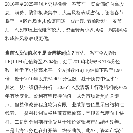
2016年至2025年间历史规律看，春节前，资金偏好向高股
息、消费、防御板块集中，大盘风格表现占优，随着春节
将至，A股市场逐步修复回暖，或出现“节前躁动”；春节
后，A股市场上涨概率较大，资金转向小盘风格，周期风格
和成长风格表现更优。
当前A股估值水平是否调整到位？
首先，当前全A指数
PE(TTM)估值降至23.04倍，处于2010年以来93.71%分位
数，处于历史较高水平；全A指数PB(LF)估值下跌至1.90
倍，处于2010年以来54.40%分位数，处于历史中位水平。
其次，从业绩预告分析，2026年A股震荡上行逻辑相较2025
年有所变化。盈利有望接棒估值，成为市场聚焦的关键
点。但整体改善程度较为有限，业绩预告也显示出结构性
线索。一是科技制造板块预喜率偏高，呈现景气度向上特
征。二是部分周期行业受益于涨价逻辑与产品结构改善。
三是出海业务也在打开第二增长曲线。此外，资本市场活