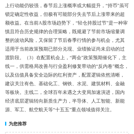
上行动能仍较强，春节后上涨概率或大幅提升，“持币”虽可
锁定确定性收益，但极有可能部分失去节后上涨带来的超
额收益。在当前A股市场趋势下，“轻仓持股过节”是一种审
慎且符合历史规律的合理策略，既规避了节前市场缩量调
整的波动风险，又保留了节后春季行情的参与机会，尤其
适用于当前政策预期已部分兑现、业绩验证尚未启动的过
渡阶段。（3）在配置机会上，“两会”政策预期催化下，主
线一，供需格局改善与行业盈利修复带动的“反内卷”概念，
以及估值具备安全边际的红利资产，配置逻辑依然清晰，
建议关注有色、基础化工、钢铁、水泥、建筑材料、金融
等板块。主线二，全球百年未遇之大变局加速演进，国内
经济底层逻辑转向新质生产力，
半导体
、
人工智能
、
新能
源
、
军工
、航空航天等“十五五”重点领域值得关注。
为您推荐