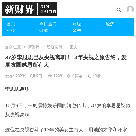
首页
今日热门
财经
经济
科技
研究
金融
当前位置
新财界
经济发展
正文
37岁李思思已从央视离职！13年央视之旅告终，发
朋友圈感恩所有人
发布: 2023年10月9日
1298
0
评论
40
赞
李思思离职
10月9日，一则震惊娱乐圈的消息传出，37岁的李思思疑似
从央视离职！
这位在央视奋斗了13年的美女主持人，用她的才华和汗水