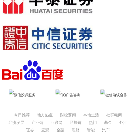
微信投诉服务
QQ广告咨询
微信洽谈合作
今日推荐
地方热点
财经要闻
本地生活
社群电商
经济发展
产业链
互联网
区块链
热门
基金
外汇
证券
宏观
金融
理财
智能
汽车