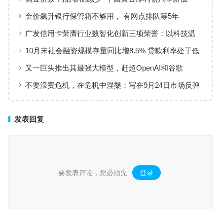
金价飙升银行保管箱不够用， 有网点排队等5年
广发信用卡荣膺行业数智化创新三项荣誉：以科技温
度重塑服务新生态
10月末社会融资规模存量同比增8.5% 贷款利率处于低
位、资金供给充裕
又一巨头推出其最强大模型，赶超OpenAI和谷歌
不要浪费危机，在危机中涅槃：写在9月24日市场反弹
的一个月后
发表回复
要发表评论，您必须先
登录
。