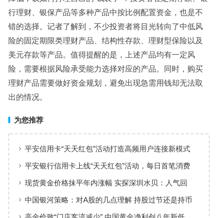
行理财、银保产品等多种产品中按比例配置资金，也是不
错的选择。记者了解到，不少投资者将目光转向了中低风
险的固定期限类理财产品、结构性存款、理财型保险以及
美元存款等产品。值得提醒的是，上述产品均有一定风
险，需要根据风险承受能力选择对应的产品。同时，购买
理财产品需要做好资金规划，避免出现急需用钱却无法取
出的情况。
为您推荐
平安信用卡“天天红包”活动打造高频用户连接新模式
平安银行信用卡上线“天天红包”活动，每日首笔消费
100%有奖
现货黄金价格抹平年内涨幅 实探深圳水贝：人气回
暖，有投资者趁机抄底
中国银河策略：对A股的几点理解 持股过节还是持币
过节？
高金价致“门店客流减少” 中国黄金净利创八年新低