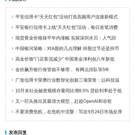
平安信用卡“天天红包”活动打造高频用户连接新模式
平安银行信用卡上线“天天红包”活动，每日首笔消费
100%有奖
现货黄金价格抹平年内涨幅 实探深圳水贝：人气回
暖，有投资者趁机抄底
中国银河策略：对A股的几点理解 持股过节还是持币
过节？
高金价致“门店客流减少” 中国黄金净利创八年新低
金价飙升银行保管箱不够用， 有网点排队等5年
广发信用卡荣膺行业数智化创新三项荣誉：以科技温
度重塑服务新生态
10月末社会融资规模存量同比增8.5% 贷款利率处于低
位、资金供给充裕
又一巨头推出其最强大模型，赶超OpenAI和谷歌
不要浪费危机，在危机中涅槃：写在9月24日市场反弹
的一个月后
发表回复