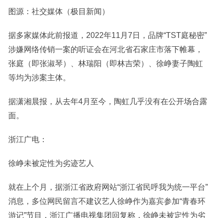
图源：社交媒体（极目新闻）
据多家媒体此前报道，2022年11月7日，品牌“TST庭秘密”
涉嫌网络传销一案的听证会在河北省石家庄市落下帷幕，
张庭（即张淑琴）、林瑞阳（即林吉荣）、徐峥妻子陶虹
等均为涉案主体。
据潇湘晨报，从去年4月至今，陶虹几乎没有在公开场合露
面。
浙江广电：
徐峥未被定性为劣迹艺人
就在上个月，据浙江省政府网站“浙江省民呼我为统一平台”
消息，多位网民留言不建议艺人徐峥作为嘉宾参加“青春环
游记”节目，浙江广播电视集团回复称，徐峥未被定性为劣