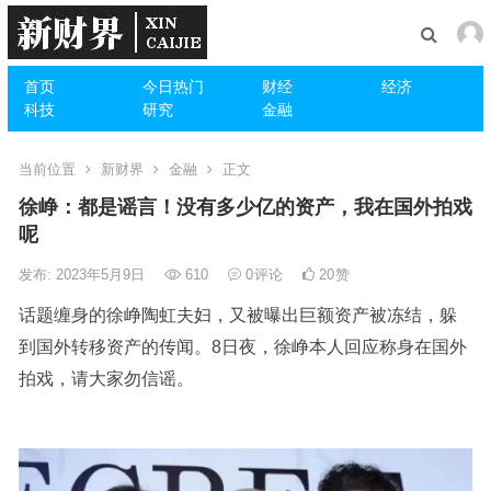
首页
今日热门
财经
经济
科技
研究
金融
当前位置
新财界
金融
正文
徐峥：都是谣言！没有多少亿的资产，我在国外拍戏
呢
发布: 2023年5月9日
610
0
评论
20
赞
话题缠身的徐峥陶虹夫妇，又被曝出巨额资产被冻结，躲
到国外转移资产的传闻。8日夜，徐峥本人回应称身在国外
拍戏，请大家勿信谣。