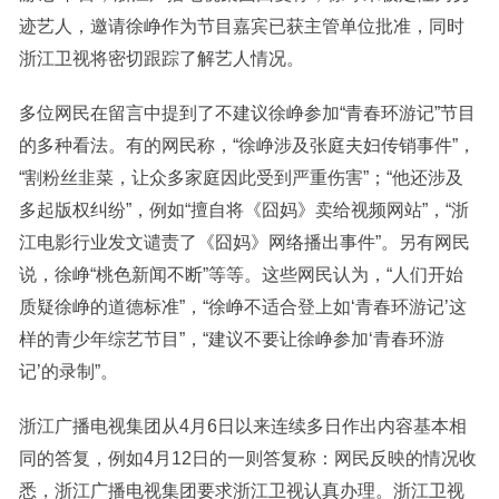
迹艺人，邀请徐峥作为节目嘉宾已获主管单位批准，同时
浙江卫视将密切跟踪了解艺人情况。
多位网民在留言中提到了不建议徐峥参加“青春环游记”节目
的多种看法。有的网民称，“徐峥涉及张庭夫妇传销事件”，
“割粉丝韭菜，让众多家庭因此受到严重伤害”；“他还涉及
多起版权纠纷”，例如“擅自将《囧妈》卖给视频网站”，“浙
江电影行业发文谴责了《囧妈》网络播出事件”。另有网民
说，徐峥“桃色新闻不断”等等。这些网民认为，“人们开始
质疑徐峥的道德标准”，“徐峥不适合登上如‘青春环游记’这
样的青少年综艺节目”，“建议不要让徐峥参加‘青春环游
记’的录制”。
浙江广播电视集团从4月6日以来连续多日作出内容基本相
同的答复，例如4月12日的一则答复称：网民反映的情况收
悉，浙江广播电视集团要求浙江卫视认真办理。浙江卫视