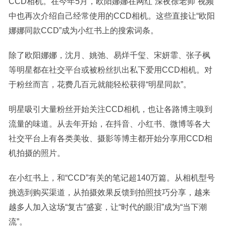
CCD相机。在今年5月，欧阳娜娜在网红“深夜徐老师”视频
中也再次介绍自己经常使用的CCD相机。这些直接让“欧阳
娜娜同款CCD”成为小红书上的搜索词条。
除了欧阳娜娜，沈月、姚弛、易烊千玺、宋妍霏、张子枫
等明星都在社交平台或被粉丝扒出私下爱用CCD相机。对
于粉丝而言，花费几百元就能轻松获得“明星同款”。
明星吸引大量粉丝开始关注CCD相机，也让各路博主嗅到
流量的味道。从去年开始，在抖音、小红书、微博等各大
社交平台上有各类美妆、摄影等博主都开始分享用CCD相
机拍摄的照片。
在小红书上，和“CCD”有关的笔记超140万篇。从相机型号
挑选到购买渠道，从拍摄效果反馈到拍照技巧分享，越来
越多人加入这场“复古”盛宴，让“时代的眼泪”成为“当下潮
流”。