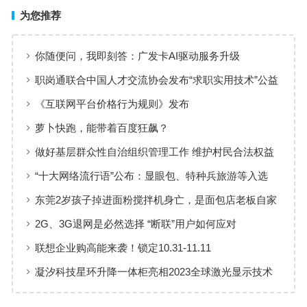
为您推荐
你随便问，我即刻答：广发卡AI驱动服务升级
职岗通联合中国人才交流协会发布“求职实用技术”公益
课程 服务国家高质量就业战略
《互联网平台价格行为规则》发布
萝卜快跑，能带着百度狂飙？
做好基层群众性自治组织管理工作 维护村民合法权益
“十大网络流行语”公布：显眼包、特种兵旅游等入选
东莞2岁孩子掉进面粉搅拌机身亡，是面包店老板自家
孩子
2G、3G退网是必然选择 “断联”用户如何应对
联想企业购高能来袭！锁定10.31-11.11
凝汐科技星环升降一体柜亮相2023全球激光显示技术
与产业发展大会，展示智能家居科技力量