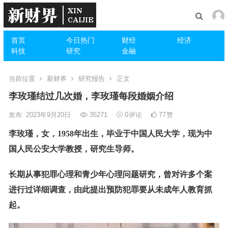
首页
今日热门
财经
经济
科技
研究
金融
当前位置
新财界
研究报告
正文
李玫瑾结过几次婚，李玫瑾每段婚姻介绍
发布: 2023年9月20日
35271
0
评论
77
赞
李玫瑾，女，1958年出生，毕业于中国人民大学，现为中
国人民公安大学教授，研究生导师。
长期从事犯罪心理和青少年心理问题研究，曾对许多个案
进行过详细调查，由此提出预防犯罪要从未成年人教育抓
起。