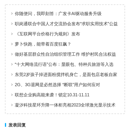
你随便问，我即刻答：广发卡AI驱动服务升级
职岗通联合中国人才交流协会发布“求职实用技术”公益
课程 服务国家高质量就业战略
《互联网平台价格行为规则》发布
萝卜快跑，能带着百度狂飙？
做好基层群众性自治组织管理工作 维护村民合法权益
“十大网络流行语”公布：显眼包、特种兵旅游等入选
东莞2岁孩子掉进面粉搅拌机身亡，是面包店老板自家
孩子
2G、3G退网是必然选择 “断联”用户如何应对
联想企业购高能来袭！锁定10.31-11.11
凝汐科技星环升降一体柜亮相2023全球激光显示技术
与产业发展大会，展示智能家居科技力量
发表回复