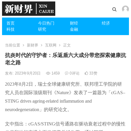
首页
今日热门
财经
经济
科技
研究
金融
当前位置
新财界
互联网
正文
抗炎时代的守护者：乐返盾六大成分带您探索健康抗
老之路
发布: 2023年9月20日
1459
0
评论
33
赞
2023年8月2日，瑞士全球健康研究所、联邦理工学院的研
究人员在国际顶级期刊《Nature》发表了一篇题为「cGAS–
STING drives ageing-related inflammation and
neurodegeneration」的研究论文。
文中指出：cGAS/STING信号通路在驱动衰老过程中的慢性