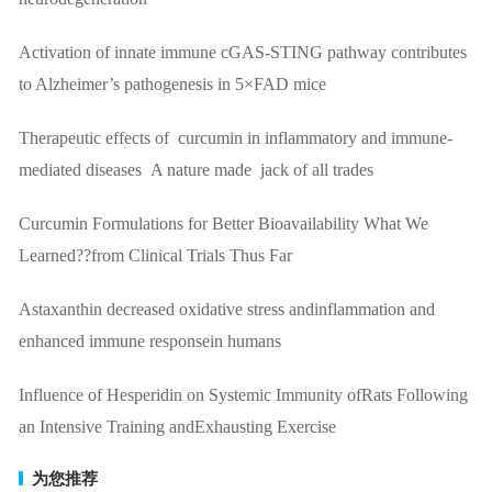
Activation of innate immune cGAS-STING pathway contributes
to Alzheimer’s pathogenesis in 5×FAD mice
Therapeutic effects of curcumin in inflammatory and immune-
mediated diseases A nature made jack of all trades
Curcumin Formulations for Better Bioavailability What We
Learned??from Clinical Trials Thus Far
Astaxanthin decreased oxidative stress andinflammation and
enhanced immune responsein humans
Influence of Hesperidin on Systemic Immunity ofRats Following
an Intensive Training andExhausting Exercise
为您推荐