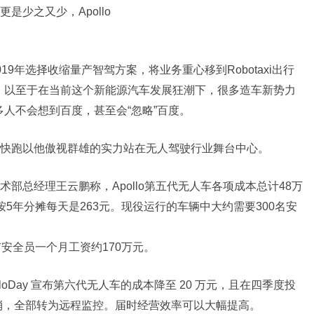
少之又少，Apollo
9年选择收缩量产智驾方案，将业务重心移到Robotaxi出行
。以至于在当前这个新能源汽车发展狂潮下，很多造车新势力
人不会想到百度，甚至会“忽略”百度。
快跑以他傲视群雄的实力站在无人驾驶行业舞台中心。
部总经理王云鹏称，Apollo第五代无人车各项成本总计48万
5年分摊每天是263元。现役运行的车辆中大约需要300名安
所有安全员一个月工资约170万元。
loDay 宣布第六代无人车的成本降至 20 万元，且在四季度投
取消，全部转为远程监控。届时经营效率可以大幅提高。