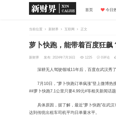
首页
今日
当前位置
新财界
互联网
正文
萝卜快跑，能带着百度狂飙
新财界
发布: 2024年7月16日
1225
0
评论
深耕无人驾驶领域11年后，百度在武汉秀
7月10日，“萝卜快跑订单疯涨”登上微博
##萝卜快跑7.1公里只要4.99元#等相关新闻
具体原因，据了解，最近“萝卜快跑”在武
达到传统出租车司机平均日单量水平。