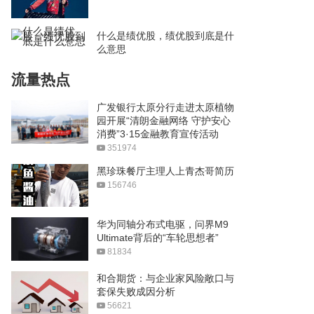
什么是绩优股，绩优股到底是什
么意思
流量热点
广发银行太原分行走进太原植物
园开展“清朗金融网络 守护安心
消费”3·15金融教育宣传活动
351974
黑珍珠餐厅主理人上青杰哥简历
156746
华为同轴分布式电驱，问界M9
Ultimate背后的“车轮思想者”
81834
和合期货：与企业家风险敞口与
套保失败成因分析
56621