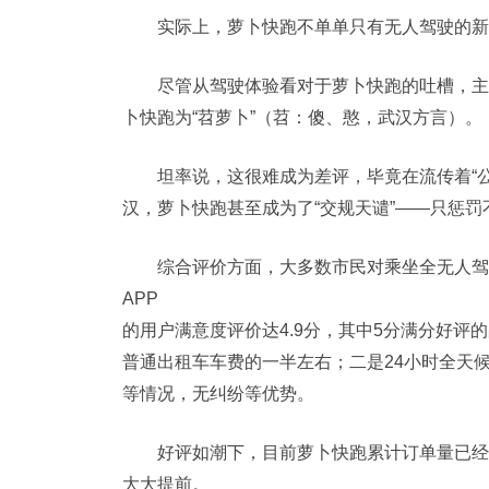
实际上，萝卜快跑不单单只有无人驾驶的新
尽管从驾驶体验看对于萝卜快跑的吐槽，主
卜快跑为“苕萝卜”（苕：傻、憨，武汉方言）。
坦率说，这很难成为差评，毕竟在流传着“公
汉，萝卜快跑甚至成为了“交规天谴”——只惩罚
综合评价方面，大多数市民对乘坐全无人驾
APP
的用户满意度评价达4.9分，其中5分满分好评的
普通出租车车费的一半左右；二是24小时全天
等情况，无纠纷等优势。
好评如潮下，目前萝卜快跑累计订单量已经
大大提前。