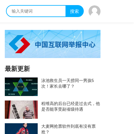
搜索
最新更新
泳池救生员一天捞同一男孩5
次！家长去哪了？
程维高的后台已经是过去式，他
是否能享受副省级待遇
大麦网抢票软件到底有没有票
抢？