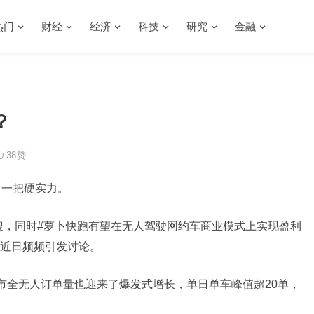
热门
财经
经济
科技
研究
金融
？
38
赞
了一把硬实力。
热搜，同时#萝卜快跑有望在无人驾驶网约车商业模式上实现盈利
话题近日频频引发讨论。
汉市全无人订单量也迎来了爆发式增长，单日单车峰值超20单，