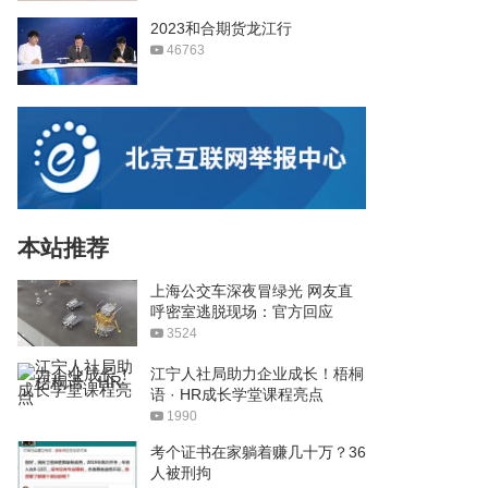
2023和合期货龙江行
46763
本站推荐
上海公交车深夜冒绿光 网友直
呼密室逃脱现场：官方回应
3524
江宁人社局助力企业成长！梧桐
语 · HR成长学堂课程亮点
1990
考个证书在家躺着赚几十万？36
人被刑拘