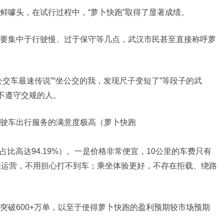
鲜噱头，在试行过程中，“萝卜快跑”取得了显著成绩。
要集中于行驶慢、过于保守等几点，武汉市民甚至直接称呼萝
交车最速传说”“坐公交的我，发现尺子变短了”等段子的武
不遵守交规的人。
驶车出行服务的满意度极高（萝卜快跑
占比高达94.19%）。一是价格非常便宜，10公里的车费只有
候运营，不用担心打不到车；乘坐体验更好，不存在拒载、绕路
突破600+万单，以至于使得萝卜快跑的盈利预期较市场预期