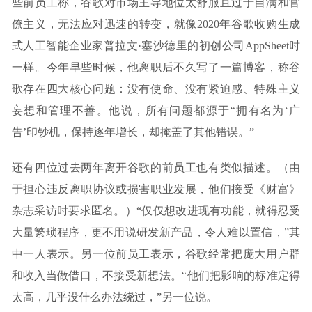
些前员工称，谷歌对市场主导地位太舒服且过于自满和官
僚主义，无法应对迅速的转变，就像2020年谷歌收购生成
式人工智能企业家普拉文·塞沙德里的初创公司AppSheet时
一样。今年早些时候，他离职后不久写了一篇博客，称谷
歌存在四大核心问题：没有使命、没有紧迫感、特殊主义
妄想和管理不善。他说，所有问题都源于“拥有名为‘广
告’印钞机，保持逐年增长，却掩盖了其他错误。”
还有四位过去两年离开谷歌的前员工也有类似描述。（由
于担心违反离职协议或损害职业发展，他们接受《财富》
杂志采访时要求匿名。）“仅仅想改进现有功能，就得忍受
大量繁琐程序，更不用说研发新产品，令人难以置信，”其
中一人表示。另一位前员工表示，谷歌经常把庞大用户群
和收入当做借口，不接受新想法。“他们把影响的标准定得
太高，几乎没什么办法绕过，”另一位说。