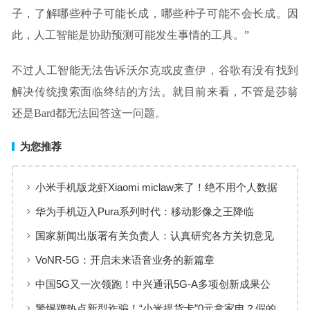
子，了解哪些种子可能长成，哪些种子可能不会长成。因
此，人工智能是协助预测可能发生事情的工具。”
不过人工智能无法告诉沃尔克或皮查伊，谷歌有没有找到
解决传统搜索面临终结的方法。就目前来看，不管是莎翁
还是Bard都无法回答这一问题。
为您推荐
小米手机版龙虾Xiaomi miclaw来了！绝不用个人数据
训练 小白也能快速部署
华为手机迈入Pura系列时代：移动影像之王降临
国家新闻出版署有关负责人：认真研究各方关切意见
进一步完善修改网游新规
VoNR-5G：开启未来语音业务的新篇章
中国5G又一次领跑！中兴通讯5G-A多项创新成果公
布，带来新发展
警惕蹭热点新型诈骗！“小米提货卡”0元拿家电？假的