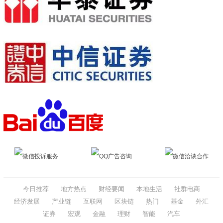
微信投诉服务
QQ广告咨询
微信洽谈合作
今日推荐
地方热点
财经要闻
本地生活
社群电商
经济发展
产业链
互联网
区块链
热门
基金
外汇
证券
宏观
金融
理财
智能
汽车