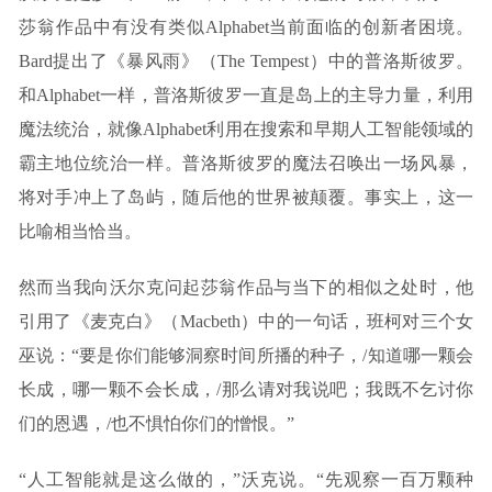
莎翁作品中有没有类似Alphabet当前面临的创新者困境。
Bard提出了《暴风雨》（The Tempest）中的普洛斯彼罗。
和Alphabet一样，普洛斯彼罗一直是岛上的主导力量，利用
魔法统治，就像Alphabet利用在搜索和早期人工智能领域的
霸主地位统治一样。普洛斯彼罗的魔法召唤出一场风暴，
将对手冲上了岛屿，随后他的世界被颠覆。事实上，这一
比喻相当恰当。
然而当我向沃尔克问起莎翁作品与当下的相似之处时，他
引用了《麦克白》（Macbeth）中的一句话，班柯对三个女
巫说：“要是你们能够洞察时间所播的种子，/知道哪一颗会
长成，哪一颗不会长成，/那么请对我说吧；我既不乞讨你
们的恩遇，/也不惧怕你们的憎恨。”
“人工智能就是这么做的，”沃克说。“先观察一百万颗种