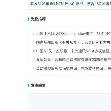
联发科发布 6G NTN 技术白皮书，整合卫星通讯
通讯
为您推荐
小米手机版龙虾Xiaomi miclaw来了！绝不
训练 小白也能快速部署
国家新闻出版署有关负责人：认真研究各方关
进一步完善修改网游新规
中国5G又一次领跑！中兴通讯5G-A多项创新
布，带来新发展
遥遥领先！台积电总裁透露有望在2025年量产
片
英雄联盟服务器崩的原因：网络波动原因 正
复
发表回复