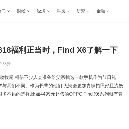
热门
财经
经济
科技
研究
金融
18福利正当时，Find X6了解一下
38
赞
活动收尾,相信不少人会准备给父亲挑选一款手机作为节日礼
需求与我们不同。作为长辈的他们,无疑会更加青睐拍照好且流畅
不错的选择,比如4499元起售的OPPO Find X6系列就有着