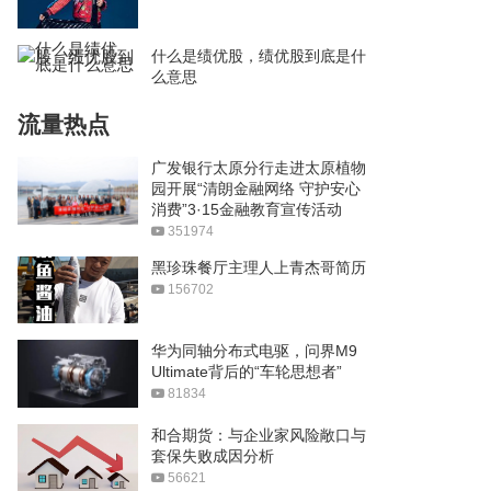
什么是绩优股，绩优股到底是什
么意思
流量热点
广发银行太原分行走进太原植物
园开展“清朗金融网络 守护安心
消费”3·15金融教育宣传活动
351974
黑珍珠餐厅主理人上青杰哥简历
156702
华为同轴分布式电驱，问界M9
Ultimate背后的“车轮思想者”
81834
和合期货：与企业家风险敞口与
套保失败成因分析
56621