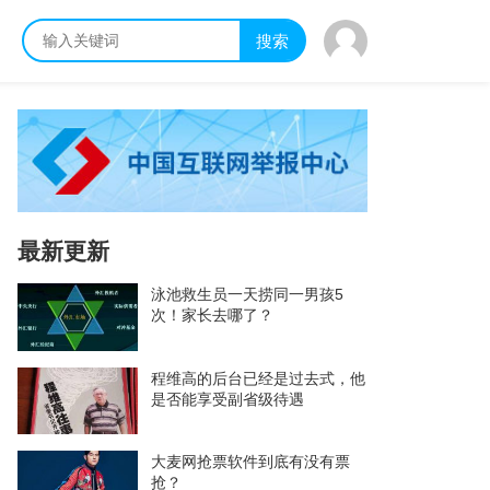
搜索
最新更新
泳池救生员一天捞同一男孩5
次！家长去哪了？
程维高的后台已经是过去式，他
是否能享受副省级待遇
大麦网抢票软件到底有没有票
抢？