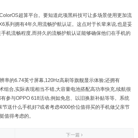
入了ColorOS超算平台。要知道此项黑科技可让多场景使用更加流
d X6系列拥有4年久用流畅护航认证。这点对于长辈来说,也是妥
注手机流畅程度,而持久的流畅护航认证能够确保他们在手机的
K分辨率的6.74英寸屏幕,120Hz高刷等旗舰显示体验;还拥有
级闪充技术组合,实际表现相当不错,大容量电池搭配高功率快充,续航很
o版都有参与OPPO 618活动,例如免息、以旧换新补贴等等。系统
亲节送什么手机好?或者考虑4000价位值得买的手机做父亲节
还是挺值得考虑的。
下一篇