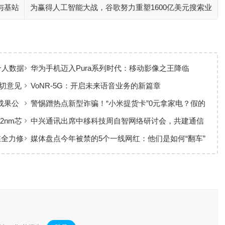
与基站
为赢得人工智能大战，谷歌努力重塑1600亿美元搜索业
务
用个人数据
华为手机迈入Pura系列时代：移动影像之王降临
切意见
VoNR-5G：开启未来语音业务的新篇章
成果公
警惕蹭热点新型诈骗！“小米提货卡”0元拿家电？假的
2nm芯
中兴通讯出席中移科技周自智网络研讨会，共建通信
领域大模型
在全力修
媒体盘点今年被禁的5个一线网红：他们是如何“翻车”
的？