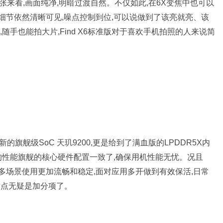
的样张来看,画面纯净,明暗过渡自然。不仅如此,在6X变焦中也可以
,细节依然清晰可见,噪点控制到位,可以说做到了该亮就亮、该
手也能拍大片,Find X6标准版对于喜欢手机拍照的人来说简
最新的旗舰级SoC 天玑9200,更是给到了满血版的LPDDR5X内
级的性能旗舰的核心硬件配置一致了,确保用机性能无忧。况且
平台,可让多场景使用更加流畅和稳定,面对应用多开做到有效保活,日常
这点无疑是加分项了。