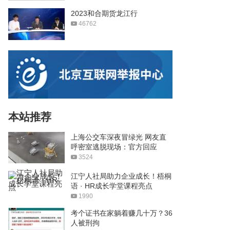
2023和合期货龙江行
46762
本站推荐
上海公交车深夜冒绿光 网友直
呼密室逃脱现场：官方回应
3524
江宁人社局助力企业成长！梧桐
语 · HR成长学堂课程亮点
1990
考个证书在家躺着赚几十万？36
人被刑拘