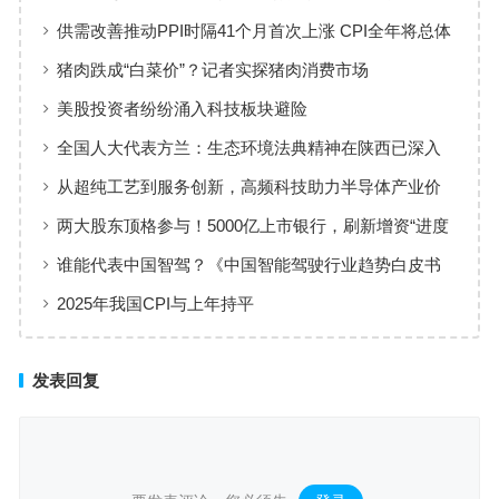
艺赋能高端制造
供需改善推动PPI时隔41个月首次上涨 CPI全年将总体
保持温和上涨趋势
猪肉跌成“白菜价”？记者实探猪肉消费市场
美股投资者纷纷涌入科技板块避险
全国人大代表方兰：生态环境法典精神在陕西已深入
人心
从超纯工艺到服务创新，高频科技助力半导体产业价
值共创
两大股东顶格参与！5000亿上市银行，刷新增资“进度
条”
谁能代表中国智驾？《中国智能驾驶行业趋势白皮书
（2025）》点名华为、元戎、Momenta
2025年我国CPI与上年持平
发表回复