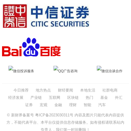
微信投诉服务
QQ广告咨询
微信洽谈合作
今日推荐
地方热点
财经要闻
本地生活
社群电商
经济发展
产业链
互联网
区块链
热门
基金
外汇
证券
宏观
金融
理财
智能
汽车
© 新财界备案号
粤ICP备2023030311号
内容及图片只能代表内容提供
方，不能代表平台、本平台仅提供信息存储服务。如有侵权请联系站内
负责人，我们第一时间删除！