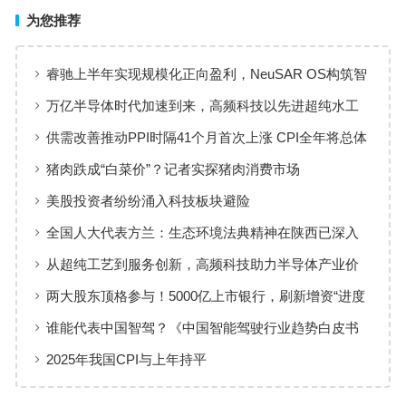
为您推荐
睿驰上半年实现规模化正向盈利，NeuSAR OS构筑智
能汽车软件增长新引擎
万亿半导体时代加速到来，高频科技以先进超纯水工
艺赋能高端制造
供需改善推动PPI时隔41个月首次上涨 CPI全年将总体
保持温和上涨趋势
猪肉跌成“白菜价”？记者实探猪肉消费市场
美股投资者纷纷涌入科技板块避险
全国人大代表方兰：生态环境法典精神在陕西已深入
人心
从超纯工艺到服务创新，高频科技助力半导体产业价
值共创
两大股东顶格参与！5000亿上市银行，刷新增资“进度
条”
谁能代表中国智驾？《中国智能驾驶行业趋势白皮书
（2025）》点名华为、元戎、Momenta
2025年我国CPI与上年持平