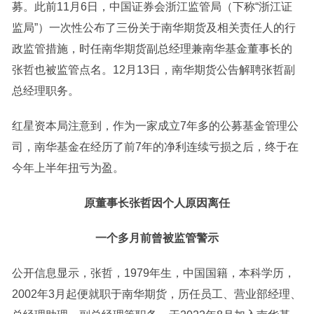
募。此前11月6日，中国
证券
会浙江监管局（下称“浙江证
监局”）一次性公布了三份关于
南华期货
及相关责任人的行
政监管措施，时任
南华期货
副总经理兼南华基金董事长的
张哲也被监管点名。12月13日，南华期货
公告
解聘张哲副
总经理职务。
红星资本局注意到，作为一家成立7年多的公募基金管理公
司，南华基金在经历了前7年的净利连续亏损之后，终于在
今年上半年扭亏为盈。
原董事长张哲因个人原因离任
一个多月前曾被监管警示
公开信息显示，张哲，1979年生，中国国籍，本科学历，
2002年3月起便就职于南华期货，历任员工、营业部经理、