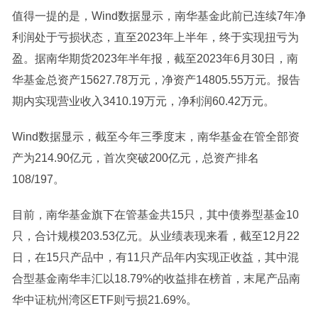
值得一提的是，Wind数据显示，南华基金此前已连续7年
净
利润
处于亏损状态，直至2023年上半年，终于实现扭亏为
盈。据南华期货2023年半年报，截至2023年6月30日，南
华基金总资产15627.78万元，净资产14805.55万元。报告
期内实现
营业收入
3410.19万元，净利润60.42万元。
Wind数据显示，截至今年三季度末，南华基金在管全部资
产为214.90亿元，首次突破200亿元，总资产排名
108/197。
目前，南华基金旗下在管基金共15只，其中
债券型基金
10
只，合计规模203.53亿元。从
业绩
表现来看，截至12月22
日，在15只产品中，有11只产品年内实现正收益，其中
混
合型基金
南华丰汇以18.79%的收益排在榜首，末尾产品南
华中证杭州湾区
ETF
则亏损21.69%。