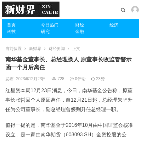
首页
今日热门
财经
经济
科技
研究
金融
当前位置
新财界
财经要闻
正文
南华基金董事长、总经理换人 原董事长收监管警示
函一个月后离任
发布: 2023年12月23日
728
0
评论
23
赞
红星资本局12月23日消息，今日，南华
基金公告
称，原董
事长张哲因个人原因离任，自12月21日起，总经理朱坚升
任为公司董事长，副总经理曾媛则升任总经理一职。
值得一提的是，南华
基金
于2016年10月由中国证监会核准
设立，是一家由
南华期货
（603093.SH）全资控股的公