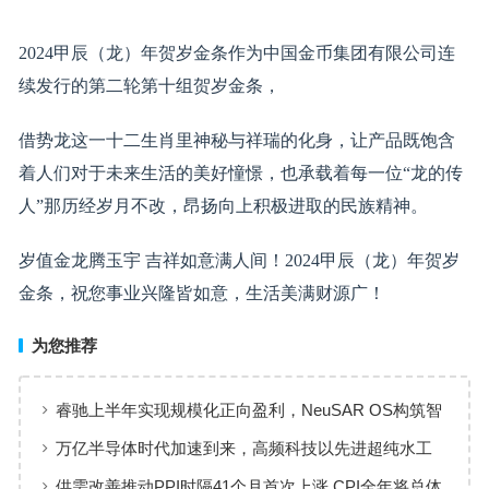
2024甲辰（龙）年贺岁金条作为中国金币集团有限公司连
续发行的第二轮第十组贺岁金条，
借势龙这一十二生肖里神秘与祥瑞的化身，让产品既饱含
着人们对于未来生活的美好憧憬，也承载着每一位“龙的传
人”那历经岁月不改，昂扬向上积极进取的民族精神。
岁值金龙腾玉宇 吉祥如意满人间！2024甲辰（龙）年贺岁
金条，祝您事业兴隆皆如意，生活美满财源广！
为您推荐
睿驰上半年实现规模化正向盈利，NeuSAR OS构筑智
能汽车软件增长新引擎
万亿半导体时代加速到来，高频科技以先进超纯水工
艺赋能高端制造
供需改善推动PPI时隔41个月首次上涨 CPI全年将总体