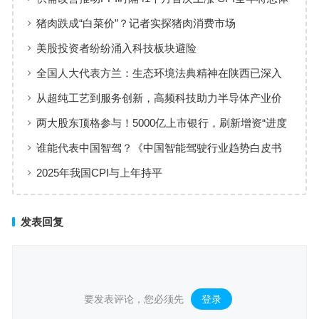
保持温和上涨趋势
猪肉跌成“白菜价”？记者实探猪肉消费市场
美股投资者纷纷涌入科技板块避险
全国人大代表方兰：生态环境法典精神在陕西已深入
人心
从超纯工艺到服务创新，高频科技助力半导体产业价
值共创
两大股东顶格参与！5000亿上市银行，刷新增资“进度
条”
谁能代表中国智驾？《中国智能驾驶行业趋势白皮书
（2025）》点名华为、元戎、Momenta
2025年我国CPI与上年持平
发表回复
要发表评论，您必须先
登录
。