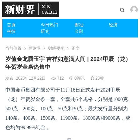
首页
今日热门
财经
经济
科技
研究
金融
当前位置
新财界
财经要闻
正文
岁值金龙腾玉宇 吉祥如意满人间 | 2024甲辰（龙）
年贺岁金条热售中
发布: 2023年12月22日
712
0
评论
23
赞
中国金币集团有限公司于11月16日正式发行2024甲辰
（龙）年贺岁金条一套，全套共6个规格，分别是1000克、
500克、200克、100克、50克和30克；最大发行量分别为
140条、400条、1500条、11900条、18000条和9000条，成
色均为99.99%纯金 。