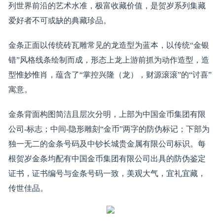
列世界前沿的艺术水准，极富收藏价值，是贺岁系列集藏
爱好者不可或缺的典藏珍品。
金条正面以传统砖瓦雕常见的龙造型为蓝本，以传统“金银
错”风格线条绘制而成，形态上龙上游前抓为动作造型，造
型惟妙惟肖，蕴含了“掌控兴隆（龙），财源滚滚”的“讨喜”
寓意。
金条背面构图简洁且层次分明，上部为中国金币集团有限
公司-标志；中间-隐形雕刻“金币”两字的防伪标记；下部为
独一无二的金条号码及中钞长城贵金属有限公司标识。每
根贺岁金条均配有中国金币集团有限公司出具的防伪鉴定
证书，证书编号与金条号码一致，美观大气，宜礼宜藏，
传世佳品。