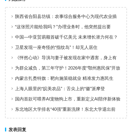
陕西省合阳县坊镇：农事综合服务中心为现代农业插
上“金翅膀”
“这张照片能给我吗？”办理业务时，他突然提出要
求……
中国—中亚贸易额首破千亿美元 未来增长潜力何在？
卫星发现一座奇怪的“指纹岛”！却无人居住
《怦然心动》导演与妻子被发现在家中遇害，身上有
刀伤
为群众减负，第三年守护！2026年度“鄂州惠民保”开放
参保！
内蒙古扎赉特旗：靶向施策稳就业 精准发力惠民生
上海人眼里的“皖美农品”：舌尖上的“徽”派摩登
国内首款可喂养AI宠物狗上市，重新定义AI陪伴新体验
东北地区大学排名“40强”重新洗牌！东北大学退出前
三，中国医大进军前10
发表回复