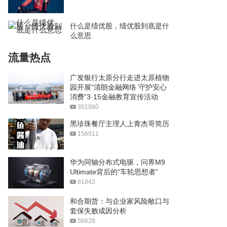
什么是绩优股，绩优股到底是什
么意思
流量热点
广发银行太原分行走进太原植物
园开展“清朗金融网络 守护安心
消费”3·15金融教育宣传活动
351980
黑珍珠餐厅主理人上青杰哥简历
156911
华为同轴分布式电驱，问界M9
Ultimate背后的“车轮思想者”
81843
和合期货：与企业家风险敞口与
套保失败成因分析
56628