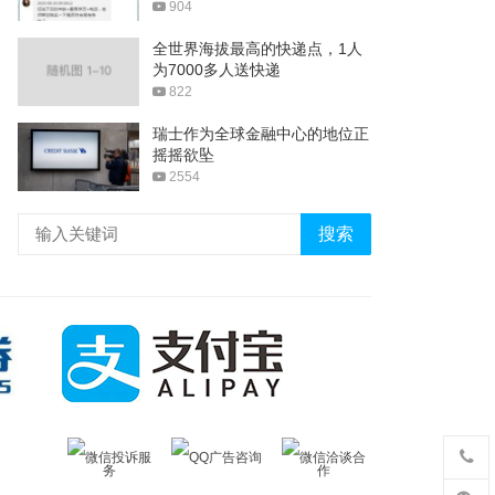
904
全世界海拔最高的快递点，1人
为7000多人送快递
822
瑞士作为全球金融中心的地位正
摇摇欲坠
2554
搜索
微信投诉服
QQ广告咨询
微信洽谈合
务
作