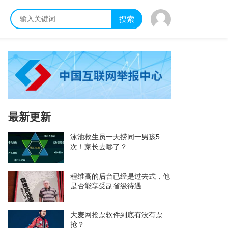
搜索
最新更新
泳池救生员一天捞同一男孩5
次！家长去哪了？
程维高的后台已经是过去式，他
是否能享受副省级待遇
大麦网抢票软件到底有没有票
抢？