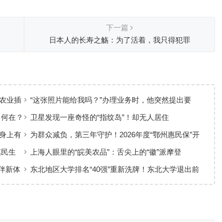
下一篇
日本人的长寿之觞：为了活着，我只得犯罪
农业插
“这张照片能给我吗？”办理业务时，他突然提出要
求……
力何在？
卫星发现一座奇怪的“指纹岛”！却无人居住
身上有
为群众减负，第三年守护！2026年度“鄂州惠民保”开
放参保！
惠民生
上海人眼里的“皖美农品”：舌尖上的“徽”派摩登
伴新体
东北地区大学排名“40强”重新洗牌！东北大学退出前
三，中国医大进军前10