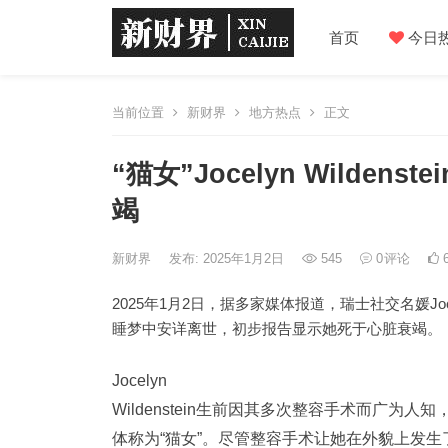
首页
今日
当前位置
新财界
地方热点
正文
“猫女”Jocelyn Wilde
竭
新财界
发布: 2025年1月2日
545
0
评论
2025年1月2日，据多家媒体报道，瑞士社交名媛Jocely
睡梦中安详离世，初步报告显示她死于心脏衰竭。
Jocelyn
Wildenstein生前因其多次整容手术而广
体称为“猫女”。尽管整容手术让她在外貌上发生了