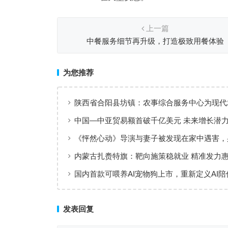
上一篇
中餐服务细节再升级，打造极致用餐体验
为您推荐
陕西省合阳县坊镇：农事综合服务中心为现代
上“金翅膀”
中国—中亚贸易额首破千亿美元 未来增长潜
《怦然心动》导演与妻子被发现在家中遇害，
刀伤
内蒙古扎赉特旗：靶向施策稳就业 精准发力
国内首款可喂养AI宠物狗上市，重新定义AI陪
验
发表回复