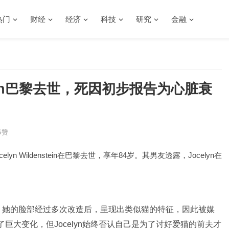
热门
财经
经济
科技
研究
金融
nstein巴黎去世，死因初步报告为心脏衰
6
赞
n Wildenstein在巴黎去世，享年84岁。其男友透露，Jocelyn在
为人知，她的脸部经过多次改造后，呈现出类似猫的特征，因此被媒
巨大变化，但Jocelyn始终否认自己是为了讨好爱猫的前夫才