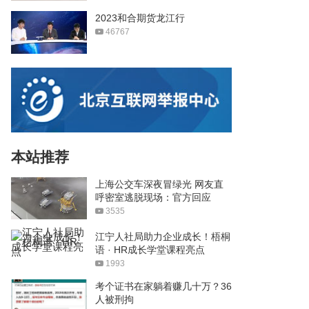
2023和合期货龙江行
46767
本站推荐
上海公交车深夜冒绿光 网友直
呼密室逃脱现场：官方回应
3535
江宁人社局助力企业成长！梧桐
语 · HR成长学堂课程亮点
1993
考个证书在家躺着赚几十万？36
人被刑拘