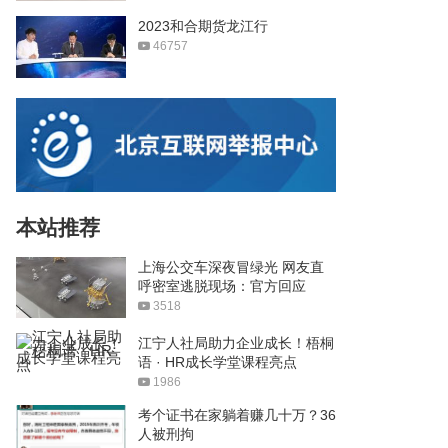
2023和合期货龙江行
46757
本站推荐
上海公交车深夜冒绿光 网友直
呼密室逃脱现场：官方回应
3518
江宁人社局助力企业成长！梧桐
语 · HR成长学堂课程亮点
1986
考个证书在家躺着赚几十万？36
人被刑拘