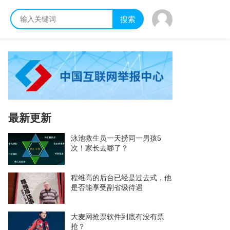
搜索
最新更新
泳池救生员一天捞同一男孩5
次！家长去哪了？
程维高的后台已经是过去式，他
是否能享受副省级待遇
大麦网抢票软件到底有没有票
抢？