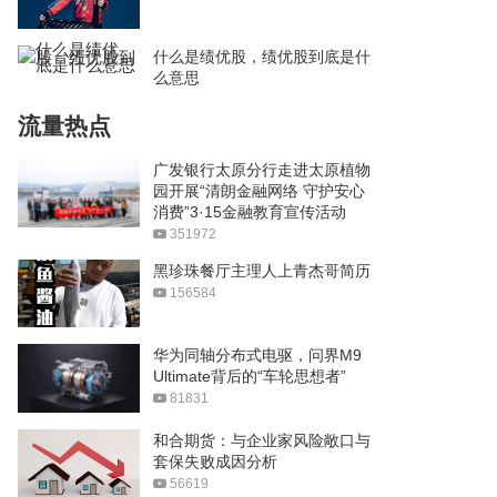
什么是绩优股，绩优股到底是什
么意思
流量热点
广发银行太原分行走进太原植物
园开展“清朗金融网络 守护安心
消费”3·15金融教育宣传活动
351972
黑珍珠餐厅主理人上青杰哥简历
156584
华为同轴分布式电驱，问界M9
Ultimate背后的“车轮思想者”
81831
和合期货：与企业家风险敞口与
套保失败成因分析
56619