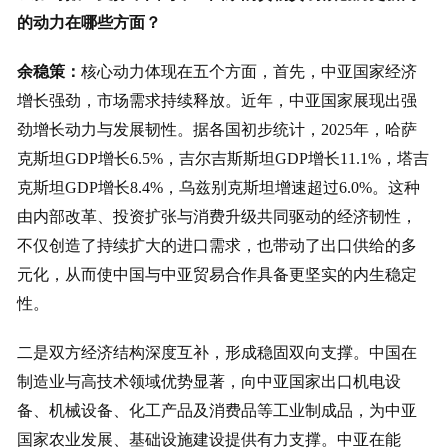
的动力在哪些方面？
余稳策：
核心动力体现在五个方面，首先，中亚国家经济
增长强劲，市场需求持续释放。近年，中亚国家展现出强
劲增长动力与发展韧性。据各国初步统计，2025年，哈萨
克斯坦GDP增长6.5%，吉尔吉斯斯坦GDP增长11.1%，塔吉
克斯坦GDP增长8.4%，乌兹别克斯坦增速超过6.0%。这种
由内部改革、投资扩张与消费升级共同驱动的经济韧性，
不仅创造了持续扩大的进口需求，也带动了出口供给的多
元化，从而使中国与中亚贸易合作具备更坚实的内生稳定
性。
二是双方经济结构深度互补，形成稳固双向支撑。中国在
制造业与高技术领域优势显著，向中亚国家出口机电设
备、机械设备、化工产品及消费品等工业制成品，为中亚
国家农业发展、基础设施建设提供有力支撑。中亚在能