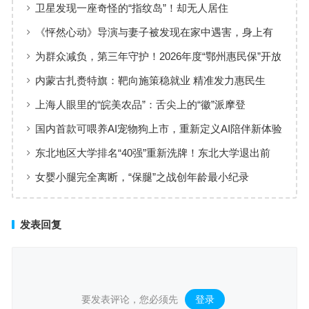
求……
卫星发现一座奇怪的“指纹岛”！却无人居住
《怦然心动》导演与妻子被发现在家中遇害，身上有
刀伤
为群众减负，第三年守护！2026年度“鄂州惠民保”开放
参保！
内蒙古扎赉特旗：靶向施策稳就业 精准发力惠民生
上海人眼里的“皖美农品”：舌尖上的“徽”派摩登
国内首款可喂养AI宠物狗上市，重新定义AI陪伴新体验
东北地区大学排名“40强”重新洗牌！东北大学退出前
三，中国医大进军前10
女婴小腿完全离断，“保腿”之战创年龄最小纪录
发表回复
要发表评论，您必须先
登录
。