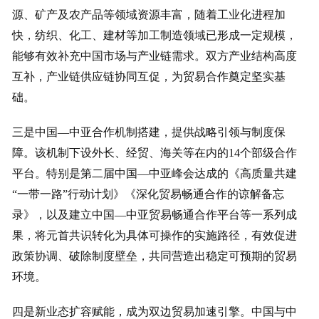
源、矿产及农产品等领域资源丰富，随着工业化进程加
快，纺织、化工、建材等加工制造领域已形成一定规模，
能够有效补充中国市场与产业链需求。双方产业结构高度
互补，产业链供应链协同互促，为贸易合作奠定坚实基
础。
三是中国—中亚合作机制搭建，提供战略引领与制度保
障。该机制下设外长、经贸、海关等在内的14个部级合作
平台。特别是第二届中国—中亚峰会达成的《高质量共建
“一带一路”行动计划》《深化贸易畅通合作的谅解备忘
录》，以及建立中国—中亚贸易畅通合作平台等一系列成
果，将元首共识转化为具体可操作的实施路径，有效促进
政策协调、破除制度壁垒，共同营造出稳定可预期的贸易
环境。
四是新业态扩容赋能，成为双边贸易加速引擎。中国与中