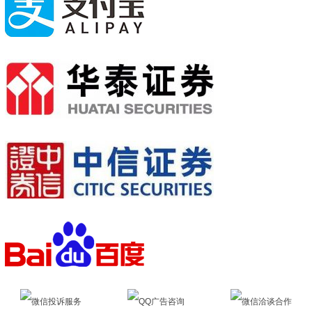
微信投诉服务
QQ广告咨询
微信洽谈合作