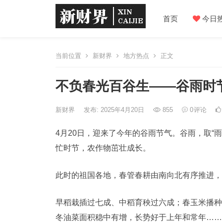
首页
今日
当前位置
新财界
地方热点
正文
不负春光百谷生——谷雨时
新财界
发布: 2025年4月20日
855
0
评论
4月20日，迎来了今年的谷雨节气。谷雨，取“
忙时节，农作物茁壮成长。
此时的祖国各地，春管春耕由南向北有序推进，
早稻栽插过七成、中稻育秧过六成；春玉米播种
冬油菜面积稳中有增，长势好于上年和常年……