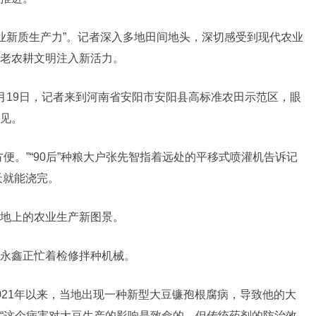
农业新质生产力”。记者深入多地田间地头，深切感受到现代农业
老农耕文明注入新活力。
月19日，记者来到河南省安阳市安阳县高标准农田示范区，眼
见。
便。”“90后”种粮大户张先智指着远处的平移式喷灌机告诉记
天就能浇完。
地上的农业生产新图景。
永鑫正忙着检修拌种机械。
021年以来，当地出现一种新型大豆镰孢根腐病，导致他的大
。“这个病害对大豆生产的影响是致命的，但传统药剂的防治效