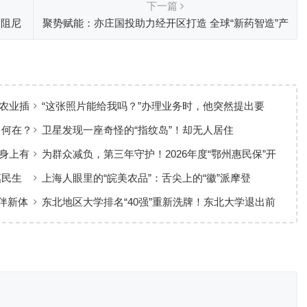
下一篇
厦阻尼
聚势赋能：亦庄国投助力经开区打造 全球“新药智造”产
业高地
农业插
“这张照片能给我吗？”办理业务时，他突然提出要
求……
力何在？
卫星发现一座奇怪的“指纹岛”！却无人居住
身上有
为群众减负，第三年守护！2026年度“鄂州惠民保”开
放参保！
惠民生
上海人眼里的“皖美农品”：舌尖上的“徽”派摩登
伴新体
东北地区大学排名“40强”重新洗牌！东北大学退出前
三，中国医大进军前10