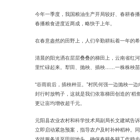
今年一季度，我国粮油生产开局较好、春耕春播
春播粮食进度近两成，略快于上年。
在春意盎然的田野上，人们辛勤耕耘着一年的希
清晨的阳光洒在层层叠叠的梯田上，云南省红河
里忙碌起来。犁田、抛秧、插秧……一株株秧苗
“谷雨前后，插秧种豆。”村民何强一边抛秧一
封行时放鸭子，这就是我们依靠梯田创造的‘稻
更让亩均增收超千元。
元阳县农业农村和科学技术局副局长文建斌告诉
立即启动紧急预案，指导农户及时补种稻种。同
农技服务送至田间地头，确保春耕备耕工作稳步