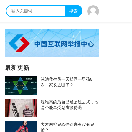
搜索
最新更新
泳池救生员一天捞同一男孩5
次！家长去哪了？
程维高的后台已经是过去式，他
是否能享受副省级待遇
大麦网抢票软件到底有没有票
抢？