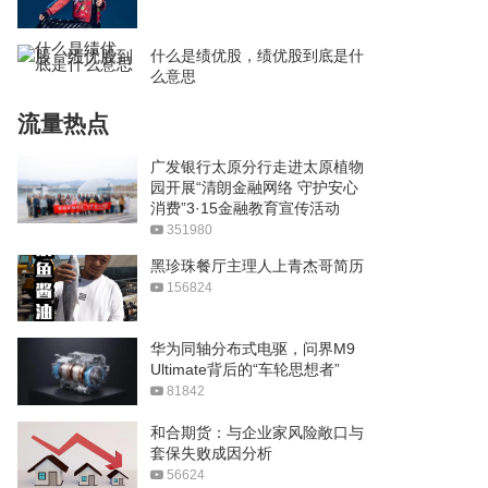
什么是绩优股，绩优股到底是什
么意思
流量热点
广发银行太原分行走进太原植物
园开展“清朗金融网络 守护安心
消费”3·15金融教育宣传活动
351980
黑珍珠餐厅主理人上青杰哥简历
156824
华为同轴分布式电驱，问界M9
Ultimate背后的“车轮思想者”
81842
和合期货：与企业家风险敞口与
套保失败成因分析
56624