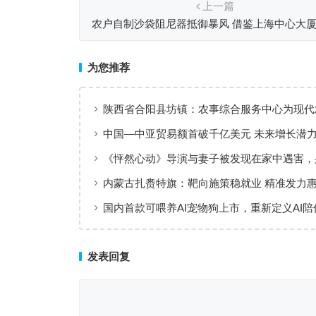
上一篇
农户自制沙袋阻尼器抵御暴风 借鉴上海中心大
器原理
为您推荐
陕西省合阳县坊镇：农事综合服务中心为现代
上“金翅膀”
中国—中亚贸易额首破千亿美元 未来增长潜
《怦然心动》导演与妻子被发现在家中遇害，
刀伤
内蒙古扎赉特旗：靶向施策稳就业 精准发力
国内首款可喂养AI宠物狗上市，重新定义AI陪
验
发表回复