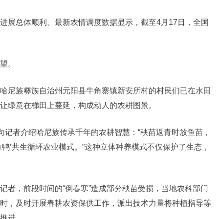
进展总体顺利。最新农情调度数据显示，截至4月17日，全国
望。
哈尼族彝族自治州元阳县牛角寨镇新安所村的村民们已在水田
让绿意在梯田上蔓延，构成动人的农耕图景。
边向记者介绍哈尼族传承千年的农耕智慧：“秧苗返青时放鱼苗，
鱼鸭’共生循环农业模式。”这种立体种养模式不仅保护了生态，
记者，前段时间的“倒春寒”造成部分秧苗受损，当地农科部门
时，及时开展春耕农资保供工作，派出技术力量将种植指导等
推进。