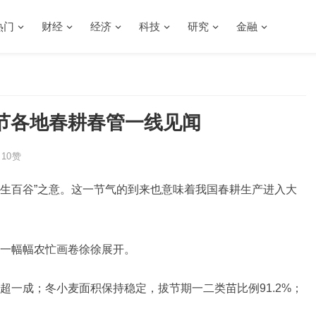
热门
财经
经济
科技
研究
金融
节各地春耕春管一线见闻
10
赞
雨生百谷”之意。这一节气的到来也意味着我国春耕生产进入大
一幅幅农忙画卷徐徐展开。
超一成；冬小麦面积保持稳定，拔节期一二类苗比例91.2%；