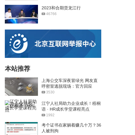
2023和合期货龙江行
46766
本站推荐
上海公交车深夜冒绿光 网友直
呼密室逃脱现场：官方回应
3530
江宁人社局助力企业成长！梧桐
语 · HR成长学堂课程亮点
1992
考个证书在家躺着赚几十万？36
人被刑拘