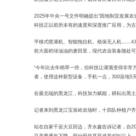
2025年中央一号文件明确提出“因地制宜发展
科技正以前所未有的速度和深度推广应用，为古
平移式喷灌机、智能拖拉机、植保无人机……4
前大面积绿油油的麦田里，现代农业装备随处可
“今年比去年稍旱一些，但科技让灌溉变得非常方
者，使用这种新型设备，手机一点，300亩地5
在最北端的黑龙江，科技加力赋能，耕耘出黑土
记者来到黑龙江宝泉岭农场时，十四队种植户齐
站在自家千亩大豆田边，齐永鑫告诉记者，自2
豆产量逐年下降，部分田块甚至减产40%以上