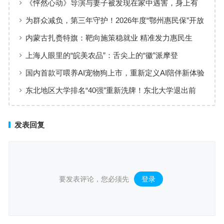
《怦然心动》导演与妻子被发现在家中遇害，身上有
刀伤
为群众减负，第三年守护！2026年度“鄂州惠民保”开放
参保！
内蒙古扎赉特旗：靶向施策稳就业 精准发力惠民生
上海人眼里的“皖美农品”：舌尖上的“徽”派摩登
国内首款可喂养AI宠物狗上市，重新定义AI陪伴新体验
东北地区大学排名“40强”重新洗牌！东北大学退出前
三，中国医大进军前10
发表回复
要发表评论，您必须先
登录
。