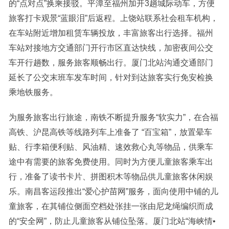
的“点对点”换乘接驳。平潭至福州加开3趟城际动车，方便
旅客打卡观景“蓝眼泪”后返程。上饶站联系社会租车机构，
在车站附近增加租赁车辆投放，丰富旅客出行选择。福州
车站对接地方交通部门开行市区直达快线，加密夜间公交
车开行趟数，服务旅客顺畅出行。厦门北站沟通交通部门
延长了公交末班车发车时间，针对到达旅客实行免安检换
乘地铁服务。
为服务旅客出行旅途，南铁不断提升服务“软实力”，在合福
高铁、沪昆高铁等线路列车上准备了 “百宝箱”，放置晕车
贴、行李箱便利贴、风油精、速效救心丸等物品，供乘车
途中有需要的旅客免费使用。同时为方便儿童旅客乘车出
行，准备了读书卡片、拼图积木等物品供儿童旅客休闲娱
乐。南昌客运段推出“爱心护苗网”服务，面向使用中铺的儿
童旅客，在其铺位侧面空档处张挂一张由尼龙绳编织而成
的“安全网”，防止儿童旅客从铺位坠落。厦门北站“海峡情•