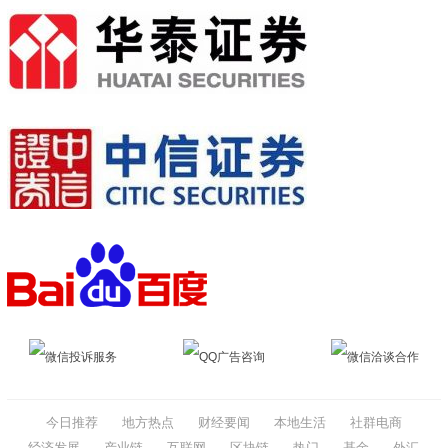
微信投诉服务
QQ广告咨询
微信洽谈合作
今日推荐
地方热点
财经要闻
本地生活
社群电商
经济发展
产业链
互联网
区块链
热门
基金
外汇