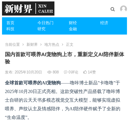
首页
今日热门
财经
经济
科技
研究
金融
当前位置
新财界
地方热点
正文
国内首款可喂养AI宠物狗上市，重新定义AI陪伴新体
验
发布: 2025年10月20日
808
0
评论
14
赞
全球首款可喂养的
AI
宠物狗
——噜咔博士新品”卡噜噜”于
2025年10月20日正式亮相。这款突破性产品搭载了噜咔博
士自研的云天天书多模态视觉交互大模型，能够实现虚拟
喂养、声纹认主及情感陪伴，为AI陪伴硬件赋予了全新的
“生命温度”。