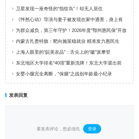
卫星发现一座奇怪的“指纹岛”！却无人居住
《怦然心动》导演与妻子被发现在家中遇害，身上有
刀伤
为群众减负，第三年守护！2026年度“鄂州惠民保”开放
参保！
内蒙古扎赉特旗：靶向施策稳就业 精准发力惠民生
上海人眼里的“皖美农品”：舌尖上的“徽”派摩登
东北地区大学排名“40强”重新洗牌！东北大学退出前
三，中国医大进军前10
女婴小腿完全离断，“保腿”之战创年龄最小纪录
发表回复
要发表评论，您必须先
登录
。