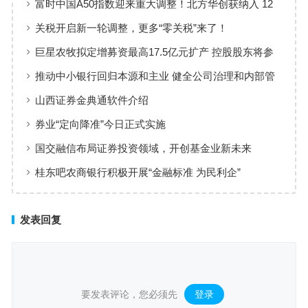
富时中国A50指数迎来重大调整！北方华创获纳入 12
月20日收盘后生效
关税开启新一轮调整，更多“零关税”来了！
巨星农牧拟定增募资最高17.5亿元扩产 控股股东将参
与认购
推动中小银行回归本源和主业 健全公司治理和内部管
理
山西证券金典通软件介绍
券业“定向降准”今日正式实施
国交融信布局证券投资领域，开创基金业新未来
桂东吧农商银行积极开展“金融标准 为民利企”
发表回复
要发表评论，您必须先
登录
。