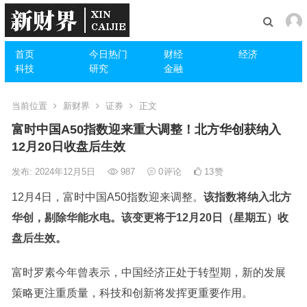
首页
今日热门
财经
经济
科技
研究
金融
当前位置
新财界
证券
正文
富时中国A50指数迎来重大调整！北方华创获纳入
12月20日收盘后生效
发布: 2024年12月5日
987
0
评论
13
赞
12月4日，富时中国A50指数迎来调整。
该指数将纳入
北方
华创
，剔除
华能水电
。该变更将于12月20日（星期五）收
盘后生效。
富时罗素
今年曾表示，中国经济正处于转型期，新的发展
策略更注重质量，科技和创新将发挥更重要作用。