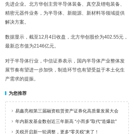
先进企业。北方华创主营
半导体
装备、真空及锂电装备、
精密元器件业务，为
半导体
、
新能源
、
新材料
等领域提供
解决方案。
数据显示，截至12月4日收盘，北方华创股价为402.55元，
最新总市值为2146亿元。
对于
半导体
行业，
中信证券
表示，国内半导体产业整体发
展节奏有望进一步加快，制造环节也有望受益于本土化生
产需求的提振。
为您推荐
易鑫亮相第三届融资租赁资产证券化高质量发展大会
畅途租赁与上海银行达成战略合作
年内新发基金数创近三年新高 “小而多”取代“造爆款”
关税开启新一轮调整，更多“零关税”来了！