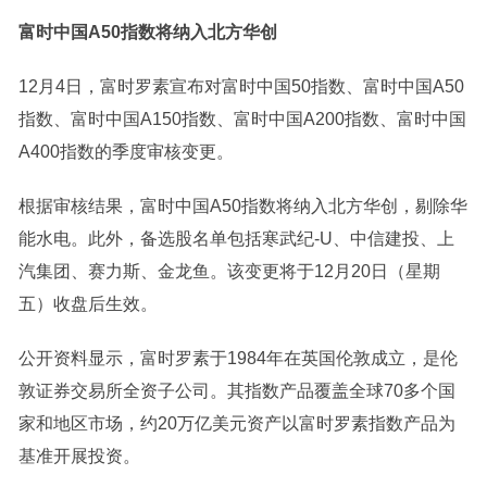
富时中国A50指数将纳入
北方华创
12月4日，
富时罗素
宣布对富时中国50指数、富时中国A50
指数、富时中国A150指数、富时中国A200指数、富时中国
A400指数的季度审核变更。
根据审核结果，富时中国A50指数将纳入
北方华创
，剔除
华
能水电
。此外，备选股名单包括
寒武纪-U
、
中信建投
、
上
汽集团
、
赛力斯
、
金龙鱼
。该变更将于12月20日（星期
五）收盘后生效。
公开资料显示，
富时罗素
于1984年在英国伦敦成立，是
伦
敦证券交易所
全资子公司。其指数产品覆盖全球70多个国
家和地区市场，约20万亿美元资产以富时罗素指数产品为
基准开展投资。