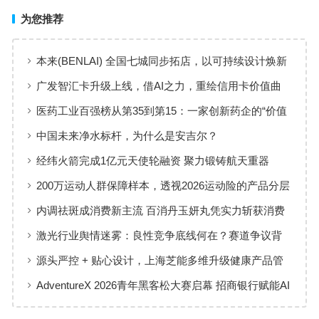
为您推荐
本来(BENLAI) 全国七城同步拓店，以可持续设计焕新
品牌体验
广发智汇卡升级上线，借AI之力，重绘信用卡价值曲
线
医药工业百强榜从第35到第15：一家创新药企的“价值
增长”样本
中国未来净水标杆，为什么是安吉尔？
经纬火箭完成1亿元天使轮融资 聚力锻铸航天重器
200万运动人群保障样本，透视2026运动险的产品分层
与适配逻辑
内调祛斑成消费新主流 百消丹玉妍丸凭实力斩获消费
者认可
激光行业舆情迷雾：良性竞争底线何在？赛道争议背
后值得深思
源头严控 + 贴心设计，上海芝能多维升级健康产品管
理标准
AdventureX 2026青年黑客松大赛启幕 招商银行赋能AI
技术新生代