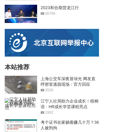
2023和合期货龙江行
46766
本站推荐
上海公交车深夜冒绿光 网友直
呼密室逃脱现场：官方回应
3530
江宁人社局助力企业成长！梧桐
语 · HR成长学堂课程亮点
1992
考个证书在家躺着赚几十万？36
人被刑拘