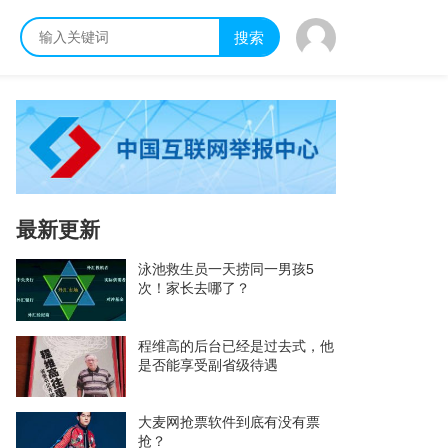
搜索
最新更新
泳池救生员一天捞同一男孩5
次！家长去哪了？
程维高的后台已经是过去式，他
是否能享受副省级待遇
大麦网抢票软件到底有没有票
抢？