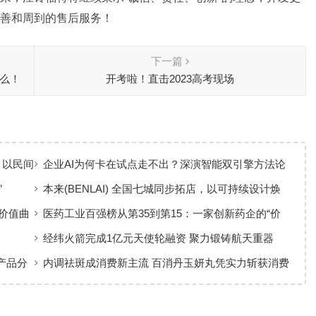
善和周到的售后服务！
下一篇
么！
开考啦！直击2023高考现场
 以民间
企业AI为何卡在试点走不出？深演智能双引擎方法论
回答：卡点不在模型，而在使用方式
”
本来(BENLAI) 全国七城同步拓店，以可持续设计焕
新品牌体验
价值曲
医药工业百强榜从第35到第15：一家创新药企的“价
值增长”样本
经纬火箭完成1亿元天使轮融资 聚力锻铸航天重器
产品分
内调祛斑成消费新主流 百消丹玉妍丸凭实力斩获消费
者认可