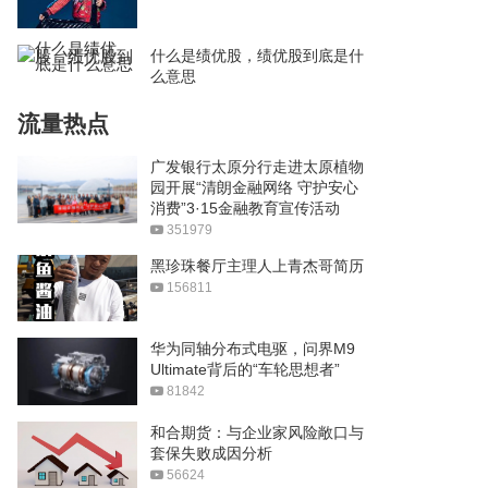
什么是绩优股，绩优股到底是什
么意思
流量热点
广发银行太原分行走进太原植物
园开展“清朗金融网络 守护安心
消费”3·15金融教育宣传活动
351979
黑珍珠餐厅主理人上青杰哥简历
156811
华为同轴分布式电驱，问界M9
Ultimate背后的“车轮思想者”
81842
和合期货：与企业家风险敞口与
套保失败成因分析
56624