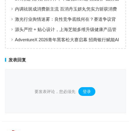
与适配逻辑
内调祛斑成消费新主流 百消丹玉妍丸凭实力斩获消费
者认可
激光行业舆情迷雾：良性竞争底线何在？赛道争议背
后值得深思
源头严控 + 贴心设计，上海芝能多维升级健康产品管
理标准
AdventureX 2026青年黑客松大赛启幕 招商银行赋能AI
技术新生代
发表回复
要发表评论，您必须先
登录
。