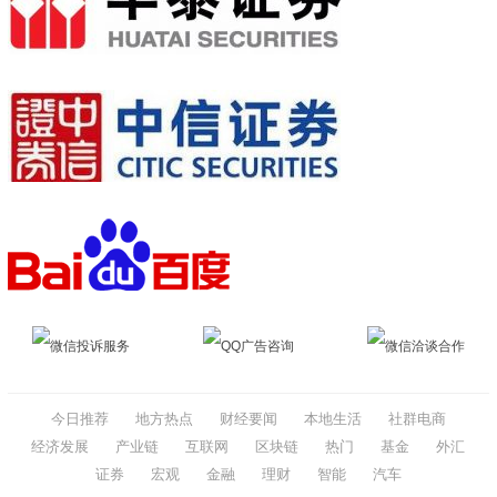
微信投诉服务
QQ广告咨询
微信洽谈合作
今日推荐
地方热点
财经要闻
本地生活
社群电商
经济发展
产业链
互联网
区块链
热门
基金
外汇
证券
宏观
金融
理财
智能
汽车