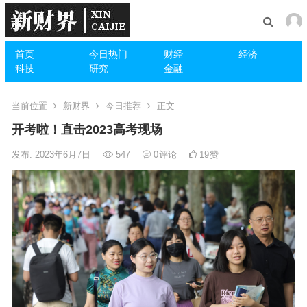
首页
今日热门
财经
经济
科技
研究
金融
当前位置
新财界
今日推荐
正文
开考啦！直击2023高考现场
发布: 2023年6月7日
547
0
评论
19
赞