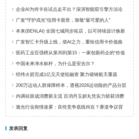
企业AI为何卡在试点走不出？深演智能双引擎方法论
回答：卡点不在模型，而在使用方式
广发“守护戎光”信用卡面世，致敬“最可爱的人”
本来(BENLAI) 全国七城同步拓店，以可持续设计焕新
品牌体验
广发智汇卡升级上线，借AI之力，重绘信用卡价值曲
线
医药工业百强榜从第35到第15：一家创新药企的“价值
增长”样本
中国未来净水标杆，为什么是安吉尔？
经纬火箭完成1亿元天使轮融资 聚力锻铸航天重器
200万运动人群保障样本，透视2026运动险的产品分层
与适配逻辑
内调祛斑成消费新主流 百消丹玉妍丸凭实力斩获消费
者认可
激光行业舆情迷雾：良性竞争底线何在？赛道争议背
后值得深思
发表回复