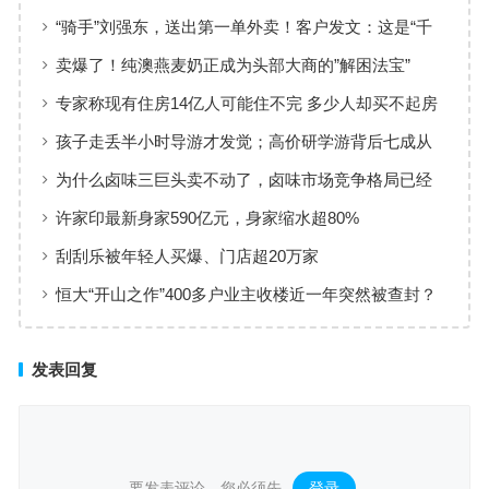
饰价值较低
“骑手”刘强东，送出第一单外卖！客户发文：这是“千
亿大佬”的服务
卖爆了！纯澳燕麦奶正成为头部大商的”解困法宝”
专家称现有住房14亿人可能住不完 多少人却买不起房
子
孩子走丢半小时导游才发觉；高价研学游背后七成从
业者是转型入局
为什么卤味三巨头卖不动了，卤味市场竞争格局已经
悄然改变
许家印最新身家590亿元，身家缩水超80%
刮刮乐被年轻人买爆、门店超20万家
恒大“开山之作”400多户业主收楼近一年突然被查封？
发表回复
要发表评论，您必须先
登录
。